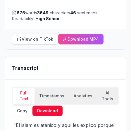
676
words
3649
characters
46
sentences
Readability:
High School
View on TikTok
Download MP4
Transcript
Full
AI
Timestamps
Analytics
Text
Tools
Copy
Download
 "El islam es atánico y aquí les explico porque 