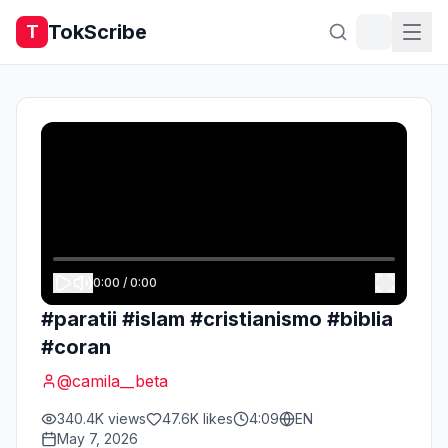
TokScribe
T
0:00
/
0:00
#paratii #islam #cristianismo #biblia
#coran
@
camila__beta
340.4K
views
47.6K
likes
4:09
EN
May 7, 2026