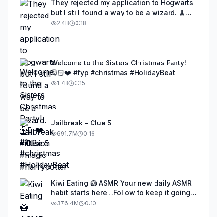
They rejected my application to Hogwarts
but I still found a way to be a wizard. 🧹
#illusion #magic #harrypotter
2.4B
0:18
Welcome to the Sisters Christmas Party!
🎅🏻❤️ #fyp #christmas #HolidayBeat
1.7B
0:15
Jailbreak - Clue 5
691.7M
0:16
Kiwi Eating 🥝 ASMR Your new daily ASMR
habit starts here…Follow to keep it going!
#asmr #satisfyingvideos #aiasmr #eating
376.4M
0:10
#kiwi