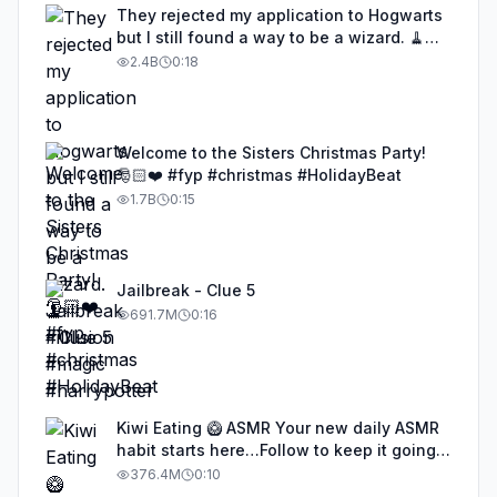
They rejected my application to Hogwarts
but I still found a way to be a wizard. 🧹
#illusion #magic #harrypotter
2.4B
0:18
Welcome to the Sisters Christmas Party!
🎅🏻❤️ #fyp #christmas #HolidayBeat
1.7B
0:15
Jailbreak - Clue 5
691.7M
0:16
Kiwi Eating 🥝 ASMR Your new daily ASMR
habit starts here…Follow to keep it going!
#asmr #satisfyingvideos #aiasmr #eating
376.4M
0:10
#kiwi