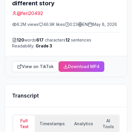
different story
@
feri20492
6.2M
views
46.9K
likes
0:23
EN
May 8, 2026
120
words
617
characters
12
sentences
Readability:
Grade 3
View on TikTok
Download MP4
Transcript
Full
AI
Timestamps
Analytics
Text
Tools