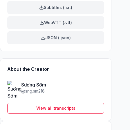
Subtitles (.srt)
WebVTT (.vtt)
JSON (.json)
About the Creator
Sương Sớm
@
sng.sm218
View all transcripts