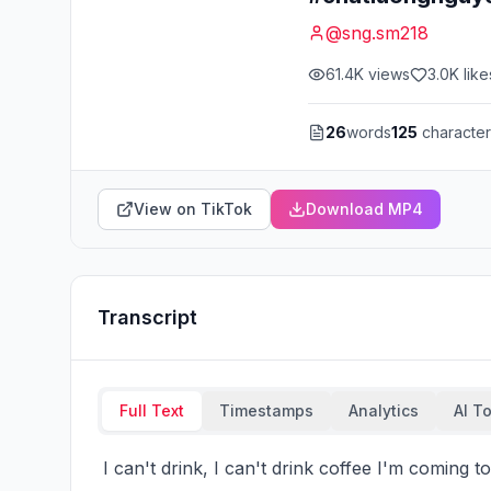
@
sng.sm218
61.4K
views
3.0K
like
26
words
125
character
View on TikTok
Download MP4
Transcript
Full Text
Timestamps
Analytics
AI T
 I can't drink, I can't drink coffee I'm coming to see you, I'm coming to see you I'm coming to see 