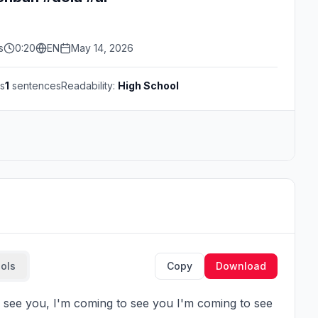
s
0:20
EN
May 14, 2026
s
1
sentences
Readability:
High School
ools
Copy
Download