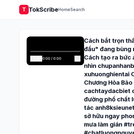
TokScribe
T
Home
Search
Cách bắt trọn thầ
đầu" đang bùng 
Cách tạo ra bức 
0:00
/
0:00
nhìn chupanhan
xuhuonghientai C
Chương Hỏa Bảo
cachtaydacbiet 
đường phố chất l
tác anh8ksieun
sở hữu ngay phon
mưa làm gián #
#chatluongnguye