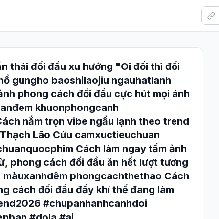
n thái đối đầu xu hướng "Oi đối thì đối
nổ gungho baoshilaojiu ngauhatlanh
ảnh phong cách đối đầu cực hút mọi ánh
banđem khuonphongcanh
ách nắm trọn vibe ngầu lạnh theo trend
 Thạch Lão Cửu camxuctieuchuan
chuanquocphim Cách làm ngay tấm ảnh
ừ, phong cách đối đầu ăn hết lượt tương
et màuxanhdêm phongcachthethao Cách
g cách đối đầu đầy khí thế đang làm
trend2026 #chupanhanhcanhdoi
nban #dola #ai