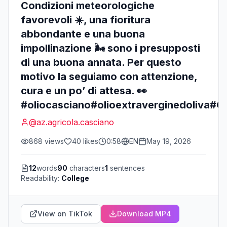
Condizioni meteorologiche
favorevoli ☀️, una fioritura
abbondante e una buona
impollinazione 🌬️ sono i presupposti
di una buona annata. Per questo
motivo la seguiamo con attenzione,
cura e un po’ di attesa. 👀
#oliocasciano#olioextraverginedoliva#Ol
@
az.agricola.casciano
868
views
40
likes
0:58
EN
May 19, 2026
12
words
90
characters
1
sentences
Readability:
College
View on TikTok
Download MP4