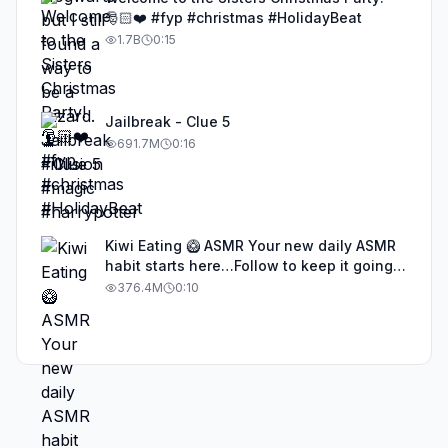
🎅🏻❤️ #fyp #christmas #HolidayBeat
1.7B
0:15
Jailbreak - Clue 5
691.7M
0:16
Kiwi Eating 🥝 ASMR Your new daily ASMR
habit starts here…Follow to keep it going!
#asmr #satisfyingvideos #aiasmr #eating
376.4M
0:10
#kiwi