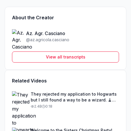
About the Creator
Az. Agr. Casciano
@
az.agricola.casciano
View all transcripts
Related Videos
They rejected my application to Hogwarts
but I still found a way to be a wizard. 🧹
#illusion #magic #harrypotter
2.4B
0:18
Welcome to the Sisters Christmas Party!