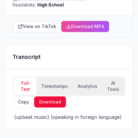
Readability:
High School
View on TikTok
Download MP4
Transcript
Full
AI
Timestamps
Analytics
Text
Tools
Copy
Download
 (upbeat music) (speaking in foreign language)