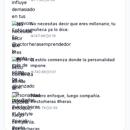
de cómo he alcanzado mis resultados.
#victorheras #Lifestyle #parati #exito #rich
#habitos #millonario
No necesitas decir que eres millonario; tu
muñeca ya lo dice.
147.9K
0:19
El estilo comienza donde la personalidad
impone.
740.6K
1:01
Primero enfoque, luego compañía.
#victorheras #heras
345.7K
0:39