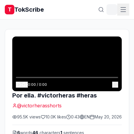
TokScribe
T
0:00
/
0:00
Por ella. #victorheras #heras
@
victorherasshorts
95.5K
views
10.0K
likes
0:43
EN
May 20, 2026
6
words
46
characters
1
sentences