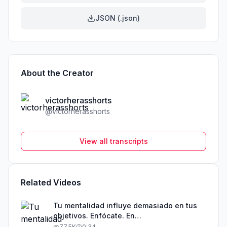
JSON (.json)
About the Creator
victorherasshorts
@
victorherasshorts
View all transcripts
Related Videos
Tu mentalidad influye demasiado en tus
objetivos. Enfócate. En
@victorherasemprendedor te cuento más
77.5K
0:34