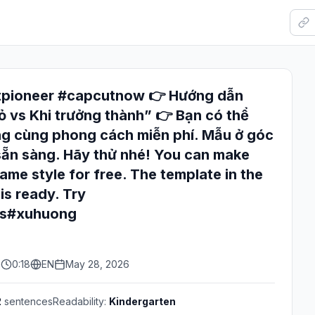
tpioneer #capcutnow 👉 Hướng dẫn
ỏ vs Khi trưởng thành” 👉 Bạn có thể
ng cùng phong cách miễn phí. Mẫu ở góc
 sẵn sàng. Hãy thử nhé! You can make
same style for free. The template in the
 is ready. Try
cts#xuhuong
s
0:18
EN
May 28, 2026
2
sentences
Readability:
Kindergarten