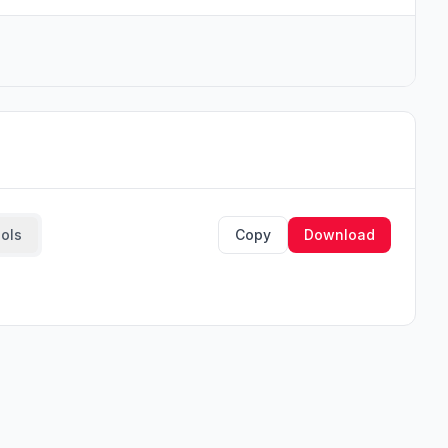
ools
Copy
Download