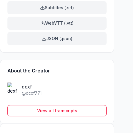
Subtitles (.srt)
WebVTT (.vtt)
JSON (.json)
About the Creator
dcxf
@
dcxf771
View all transcripts