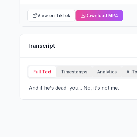
View on TikTok
Download MP4
Transcript
Full Text
Timestamps
Analytics
AI T
 And if he's dead, you... No, it's not me.