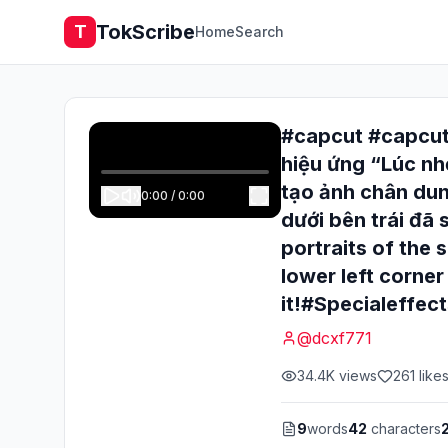
TokScribe
T
Home
Search
#capcut #capcu
hiệu ứng “Lúc nh
tạo ảnh chân du
0:00
/
0:00
dưới bên trái đã
portraits of the 
lower left corner
it!#Specialeffe
@
dcxf771
34.4K
views
261
like
9
words
42
characters