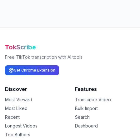
TokScribe
Free TikTok transcription with AI tools
Get Chrome Extension
Discover
Features
Most Viewed
Transcribe Video
Most Liked
Bulk Import
Recent
Search
Longest Videos
Dashboard
Top Authors