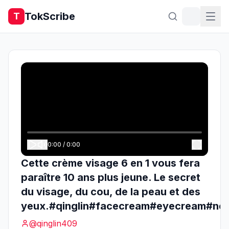
TokScribe
T
0:00
/
0:00
Cette crème visage 6 en 1 vous fera
paraître 10 ans plus jeune. Le secret
du visage, du cou, de la peau et des
yeux.#qinglin#facecream#eyecream#nec
@
qinglin409