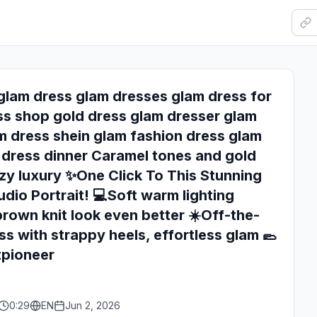
lam dress glam dresses glam dress for
s shop gold dress glam dresser glam
am dress shein glam fashion dress glam
 dress dinner Caramel tones and gold
zy luxury ✨One Click To This Stunning
dio Portrait! 💻Soft warm lighting
brown knit look even better ☀️Off-the-
ss with strappy heels, effortless glam 🥿
pioneer
0:29
EN
Jun 2, 2026