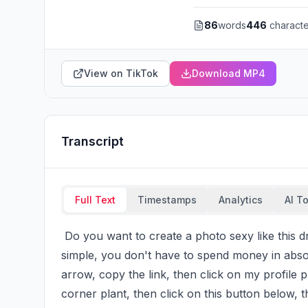
86
words
446
characte
View on TikTok
Download MP4
Transcript
Full Text
Timestamps
Analytics
AI T
 Do you want to create a photo sexy like this dressed with a coffee coat? The process is very 
simple, you don't have to spend money in absolut
arrow, copy the link, then click on my profile phot
corner plant, then click on this button below, th