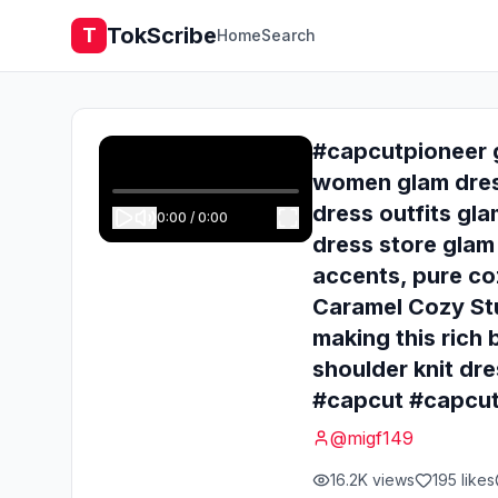
TokScribe
T
Home
Search
#capcutpioneer g
women glam dres
dress outfits gl
0:00
/
0:00
dress store glam
accents, pure co
Caramel Cozy Stu
making this rich 
shoulder knit dre
#capcut #capcut
@
migf149
16.2K
views
195
likes