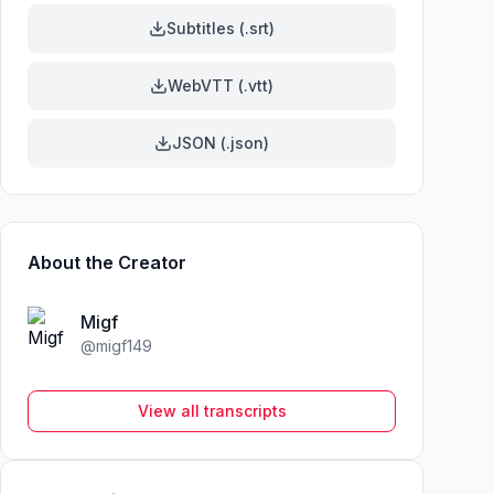
Subtitles (.srt)
WebVTT (.vtt)
JSON (.json)
About the Creator
Migf
@
migf149
View all transcripts