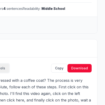
rs
4
sentences
Readability:
Middle School
ools
Copy
Download
e, follow each of these steps. First click on this 
o. I'll find this video again, click on the left 
en click here, and finally click on the photo, wait a 