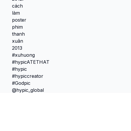
TokScribe