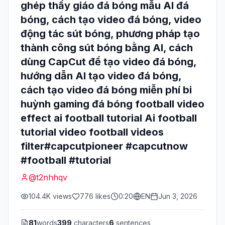
ghép thầy giáo đá bóng mẫu AI đá
bóng, cách tạo video đá bóng, video
động tác sút bóng, phương pháp tạo
thành công sút bóng bằng AI, cách
dùng CapCut để tạo video đá bóng,
hướng dẫn AI tạo video đá bóng,
cách tạo video đá bóng miễn phí bi
huỳnh gaming đá bóng football video
effect ai football tutorial Ai football
tutorial video football videos
filter#capcutpioneer #capcutnow
#football #tutorial
@
t2nhhqv
104.4K
views
776
likes
0:20
EN
Jun 3, 2026
81
words
399
characters
6
sentences