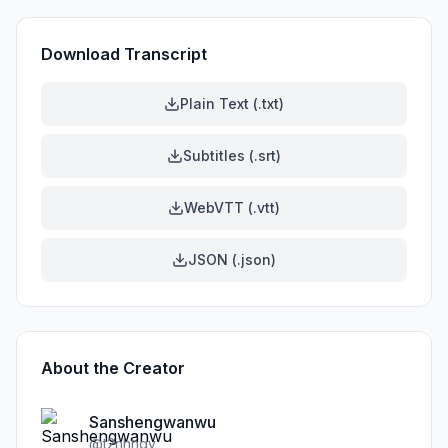
Download Transcript
Plain Text (.txt)
Subtitles (.srt)
WebVTT (.vtt)
JSON (.json)
About the Creator
Sanshengwanwu
@
t2nhhqv