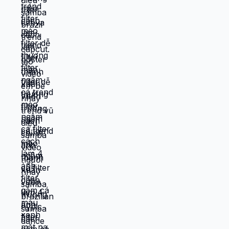
thanh xuân trung quốc thanh xuân mang
tên poster thanh xuân vườn trường poster
phim thanh xuân thanh xuân ảnh ai poster
lớp ghép ảnh poster trend poster phim
poster ghép ảnh bộ phim thanh xuân chụp
ảnh trước poster phim poster phim trung
quốc ghép ảnh phim. cách làm poster phim
thanh xuân 2008. cách làm poster phim
thanh xuân 2012. cách làm poster phim
thanh xuân 2013 #xuhuong
#hypicATETHAT #hypic #hypiccreator
#Godpic @hypic_global