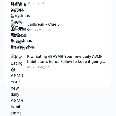
1.7B
0:15
Jailbreak - Clue 5
691.7M
0:16
Kiwi Eating 🥝 ASMR Your new daily ASMR
habit starts here…Follow to keep it going!
#asmr #satisfyingvideos #aiasmr #eating
376.4M
0:10
#kiwi