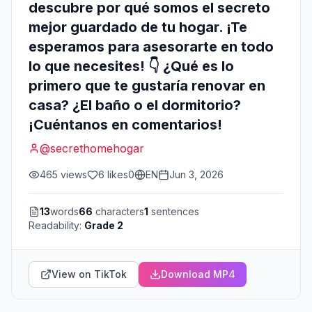
descubre por qué somos el secreto
mejor guardado de tu hogar. ¡Te
esperamos para asesorarte en todo
lo que necesites! 👇 ¿Qué es lo
primero que te gustaría renovar en
casa? ¿El baño o el dormitorio?
¡Cuéntanos en comentarios!
@
secrethomehogar
465
views
6
likes
0
EN
Jun 3, 2026
13
words
66
characters
1
sentences
Readability:
Grade 2
View on TikTok
Download MP4