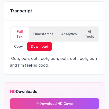
Transcript
Full
AI
Timestamps
Analytics
Text
Tools
Copy
Download
 Ooh, ooh, ooh, ooh, ooh, ooh, ooh, ooh, ooh 
and I'm feeling good.
HD
Downloads
Download HD Cover