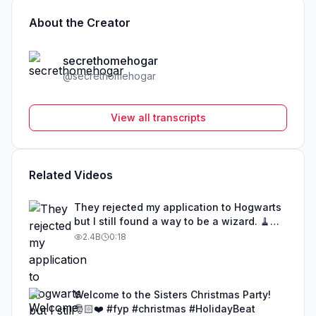
About the Creator
secrethomehogar
@
secrethomehogar
View all transcripts
Related Videos
They rejected my application to Hogwarts
but I still found a way to be a wizard. 🧹
#illusion #magic #harrypotter
2.4B
0:18
Welcome to the Sisters Christmas Party!
🎅🏻❤️ #fyp #christmas #HolidayBeat