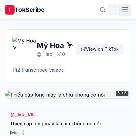
TokScribe
T
Mỹ Hoa 🦩
View on TikTok
@
__leo__k10
2
transcribed video
s
0:20
@
__leo__k10
Thiếu cặp lông mày là chịu không có nổi
[Music]