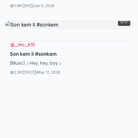
1.9K
51
Jun 5, 2026
0:17
@
__leo__k10
Son kem lì #sonkem
[Music] ♪ Hey, hey, boy ♪
2.2K
107
May 12, 2026