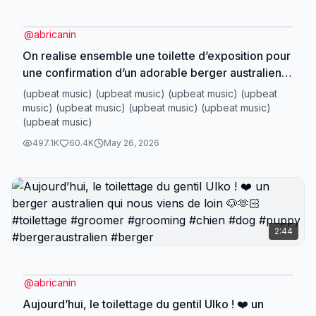
@
abricanin
On realise ensemble une toilette d’exposition pour
une confirmation d’un adorable berger australien
🐶❤️✨ #toilettage #shampooing #grooming #chien
(upbeat music) (upbeat music) (upbeat music) (upbeat
#dog #puppy #bergeraustralien
music) (upbeat music) (upbeat music) (upbeat music)
(upbeat music)
#bergeraustralienbleumerle #expositioncanine
#confirmation
497.1K
60.4K
May 26, 2026
2:44
@
abricanin
Aujourd’hui, le toilettage du gentil Ulko ! ❤️ un