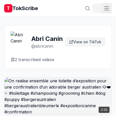
TokScribe
T
Abri Canin
View on TikTok
@
abricanin
2
transcribed video
s
3:26