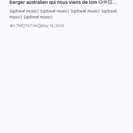
berger australien qui nous viens de loin 🐶🫶🏻
#toilettage #groomer #grooming #chien #dog
(upbeat music) (upbeat music) (upbeat music) (upbeat
#puppy #bergeraustralien #berger
music) (upbeat music)
1.7M
147.5K
May 14, 2026