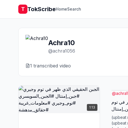
TokScribe
T
Home
Search
Achra10
@
achra1056
1
transcribed video
@
achra
 في توم
1:13
_إمنتال
#_وجيري
(upbeat 
#_مدهشة
(upbeat 