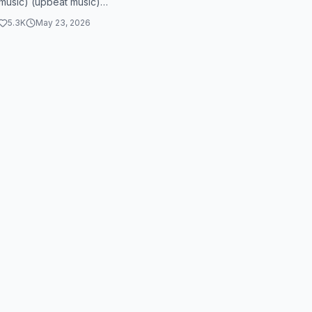
music) (upbeat music)
music)
5.3K
May 23, 2026