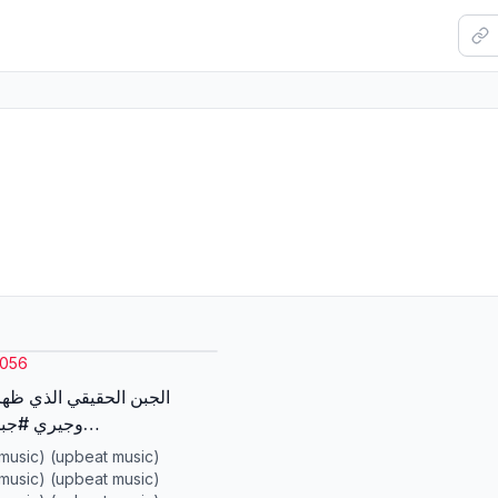
1056
الجبن الحقيقي الذي ظهر
وجيري #جبن
الجبن_السويسري #توم
music) (upbeat music)
معلومات_غريبة #حقائق
music) (upbeat music)