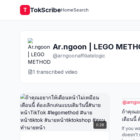
TokScribe
T
Home
Search
Ar.ngoon | LEGO MET
@
arngoonaffiliatelogic
1
transcribed video
@
arngoo
ถ้าคุณอ
เดือนนี้
0:28
นี้#นาย
If you wa
#นายหน้
doesn't 