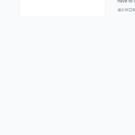
have to d
หน้าti
like you 
2.1K
8