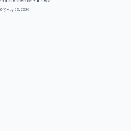
o it in a short time. It's not
ktokshop #สอนทำนายหน้า
have to read it, but y...
0
May 23, 2026