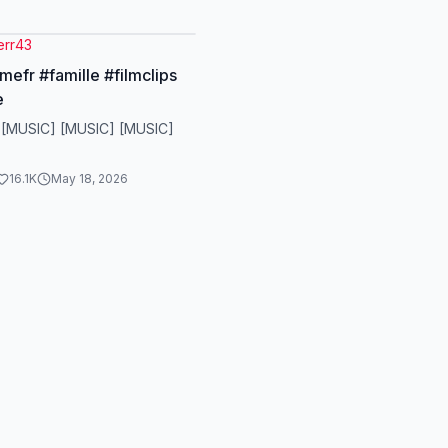
on. #DramaTikTok
time #Suspense
err43
reTikTok #Conflit
imefr #famille #filmclips
e
 [MUSIC] [MUSIC] [MUSIC]
16.1K
May 18, 2026