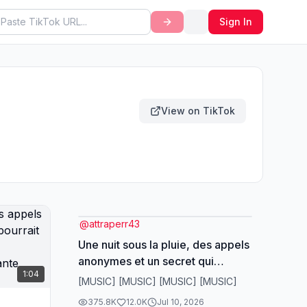
Sign In
View on TikTok
@
attraperr43
Une nuit sous la pluie, des appels
anonymes et un secret qui
1:04
pourrait tout changer 😳
[MUSIC] [MUSIC] [MUSIC] [MUSIC]
#Mystère #Suspense
375.8K
12.0K
Jul 10, 2026