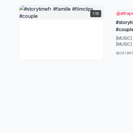
la mais
#Story
@
attrap
1:18
#Histoi
#storyt
#coupl
[MUSIC]
[MUSIC]
261.8K