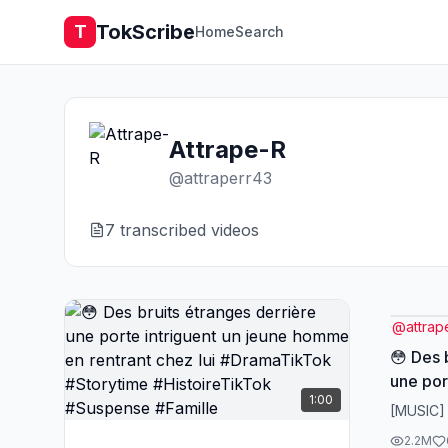
TokScribe
T
Home
Search
Attrape-R
@
attraperr43
7
transcribed video
s
@
attrap
😳 Des 
une por
1:00
homme e
[MUSIC]
#Drama
2.2M