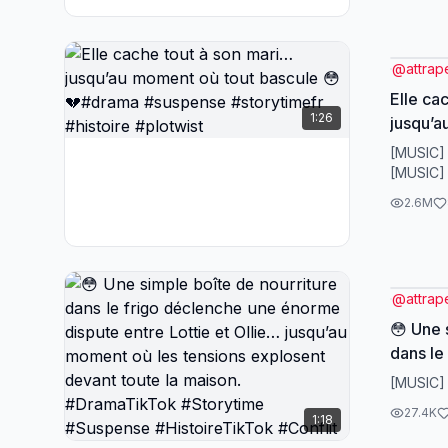
#Histoi
#Famill
@
attrap
Elle ca
1:26
jusqu’a
😳💔#d
[MUSIC]
[MUSIC]
2.6M
@
attrap
😳 Une 
dans le
énorme 
[MUSIC]
Ollie… 
27.4K
1:18
tension