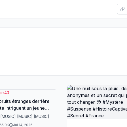
err43
bruits étranges derrière
te intriguent un jeune
n rentrant chez lui
 [MUSIC] [MUSIC] [MUSIC]
TikTok #Storytime
65.9K
Jul 14, 2026