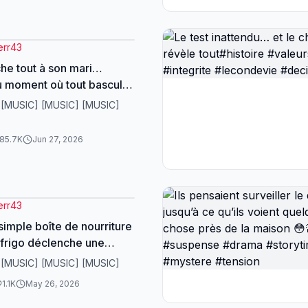
reTikTok #Suspense
e
err43
che tout à son mari…
u moment où tout bascule
rama #suspense
 [MUSIC] [MUSIC] [MUSIC]
#storytimefr #histoire #plotwist
85.7K
Jun 27, 2026
err43
simple boîte de nourriture
 frigo déclenche une
dispute entre Lottie et
 [MUSIC] [MUSIC] [MUSIC]
jusqu’au moment où les
1.1K
May 26, 2026
s explosent devant toute