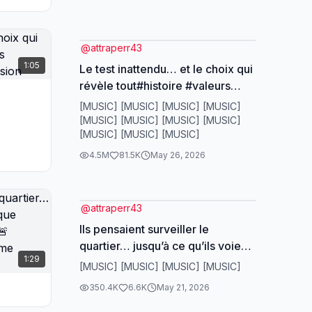
#HistoireCaptivante #Secret
#France
@
attraperr43
1:05
Le test inattendu… et le choix qui
révèle tout#histoire #valeurs
#integrite #lecondevie #decision
[MUSIC] [MUSIC] [MUSIC] [MUSIC]
[MUSIC] [MUSIC] [MUSIC] [MUSIC]
[MUSIC] [MUSIC] [MUSIC]
4.5M
81.5K
May 26, 2026
@
attraperr43
Ils pensaient surveiller le
quartier… jusqu’à ce qu’ils voient
1:29
quelque chose près de la maison
[MUSIC] [MUSIC] [MUSIC] [MUSIC]
😳🚨#suspense #drama
350.4K
6.6K
May 21, 2026
#storytime #mystere #tension