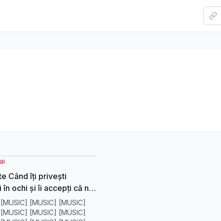
ai
e Când îți privești
în ochi și îi accepți că nu
icăieri, îi transformi în
 [MUSIC] [MUSIC] [MUSIC]
 #bavanai #psihologie #jung
 [MUSIC] [MUSIC] [MUSIC]