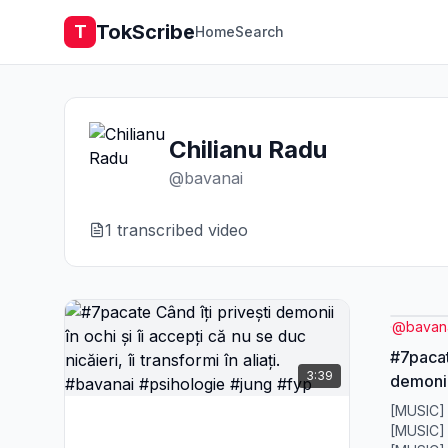
TokScribe
T
Home
Search
Chilianu Radu
@
bavanai
1
transcribed video
@
bavan
#7pacat
3:39
demonii 
se duc n
[MUSIC]
aliați.
[MUSIC]