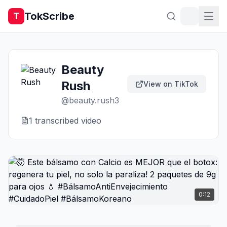
TokScribe
T
Beauty
Rush
View on TikTok
@
beauty.rush3
1
transcribed video
0:12