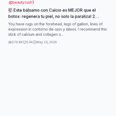
@
beauty.rush3
🤯 Este bálsamo con Calcio es MEJOR que el
botox: regenera tu piel, no solo la paraliza! 2
paquetes de 9g para ojos 💧
You have rugs on the forehead, legs of gallion, lines of
#BálsamoAntiEnvejecimiento #CuidadoPiel
expression in contorno de ojos y labios. I recommend this
stick of calcium and collagen o...
#BálsamoKoreano
276.8K
5.5K
May 23, 2026