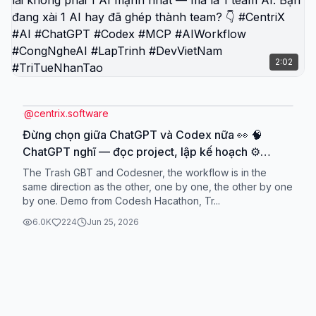
2:02
@
centrix.software
Đừng chọn giữa ChatGPT và Codex nữa 👀 🧠
ChatGPT nghĩ — đọc project, lập kế hoạch ⚙️
Codex làm — sửa file, chạy lệnh, kiểm chứng 🌉
The Trash GBT and Codesner, the workflow is in the
MCP nối hai bên lại Bạn chỉ gõ NEXT, phần còn lại
same direction as the other, one by one, the other by one
by one. Demo from Codesh Hacathon, Tr...
để AI lo. Tương lai không phải 1 AI mạnh nhất — mà
là 1 team AI. Bạn đang xài 1 AI hay đã ghép thành
6.0K
224
Jun 25, 2026
team? 👇 #CentriX #AI #ChatGPT #Codex #MCP
#AIWorkflow #CongNgheAI #LapTrinh
#DevVietNam #TriTueNhanTao