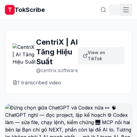
TokScribe
T
CentriX | AI
Tăng Hiệu
View on
TikTok
Suất
@
centrix.software
1
transcribed video