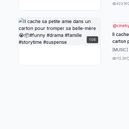
#Routin
423.1K
@
cineb
Il cach
1:06
carton 
mère 
[MUSIC]
#famill
112.2K