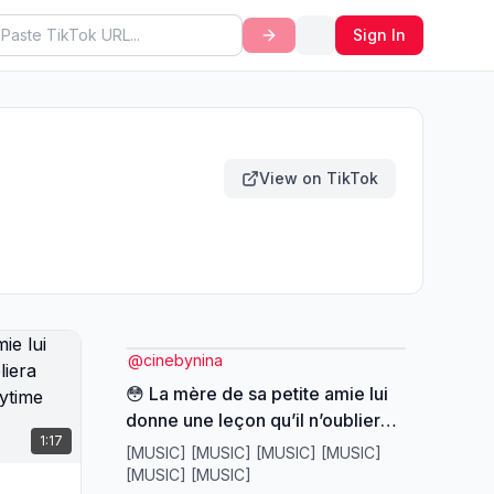
Sign In
View on TikTok
@
cinebynina
😳 La mère de sa petite amie lui
donne une leçon qu’il n’oubliera
1:17
jamais #DramaTikTok #Storytime
[MUSIC] [MUSIC] [MUSIC] [MUSIC]
#HistoireTikTok #Romance
[MUSIC] [MUSIC]