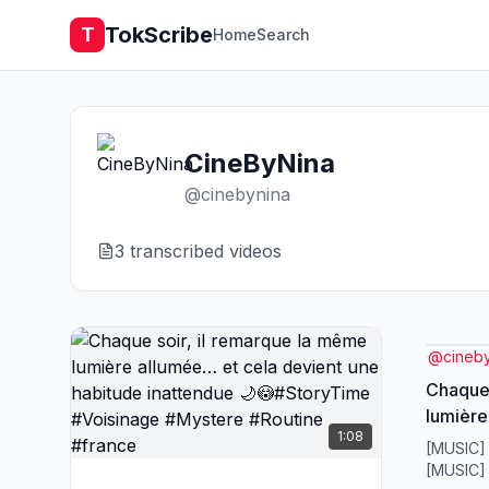
TokScribe
T
Home
Search
CineByNina
@
cinebynina
3
transcribed video
s
@
cineb
Chaque 
lumière
1:08
une hab
[MUSIC]
#Story
[MUSIC]