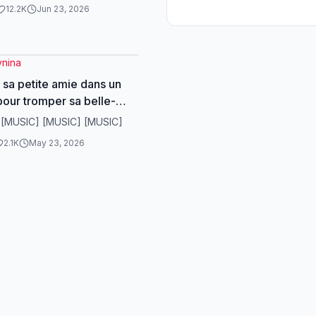
e #france
12.2K
Jun 23, 2026
ynina
e sa petite amie dans un
pour tromper sa belle-
📦#funny #drama
 [MUSIC] [MUSIC] [MUSIC]
e #storytime #suspense
2.1K
May 23, 2026