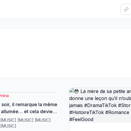
ynina
soir, il remarque la même
 allumée… et cela devient
itude inattendue 🌙😳
 [MUSIC] [MUSIC] [MUSIC]
Time #Voisinage #Mystere
 [MUSIC]