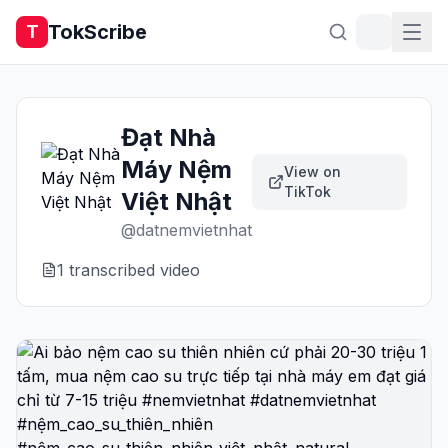
TokScribe
T
Đạt Nhà
Máy Nệm
View on
TikTok
Việt Nhật
@
datnemvietnhat
1
transcribed video