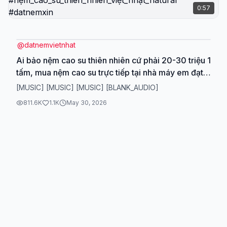
0:57
@
datnemvietnhat
Ai bảo nệm cao su thiên nhiên cứ phải 20-30 triệu 1
tấm, mua nệm cao su trực tiếp tại nhà máy em đạt
giá chỉ từ 7-15 triệu #nemvietnhat #datnemvietnhat
[MUSIC] [MUSIC] [MUSIC] [BLANK_AUDIO]
#nệm_cao_su_thiên_nhiên
811.6K
1.1K
May 30, 2026
#nệm_cao_su_thiên_nhiên_việt_nhật_natural
#datnemxin