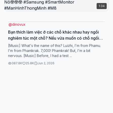
1:34
@
dinovux
Bạn thích làm việc ở các chỗ khác nhau hay ngồi
nghiêm túc một chỗ? Nếu vừa muốn có chỗ ngồi
chuyên nghiệp mà vẫn có thể chạy chỗ này chỗ kia
[Music] What's the name of this? Luizhi, I'm from Phamu.
nếu thích, thì đây chính là bí kíp setup góc làm việc
I'm from Phamkrak. 7,000! Phamkrak! But, I'm a bit
nervous. [Music] Before, I had a test ...
xịn sò, gọn gàng và cực đa năng, linh hoạt biến hoá
cho nhiều nhu cầu và các loại máy móc đến từ anh
387.8K
25.8K
Jun 2, 2026
Nô🤓🤓🤓 #Samsung #SmartMonitor
#ManHinhThongMinh #M8