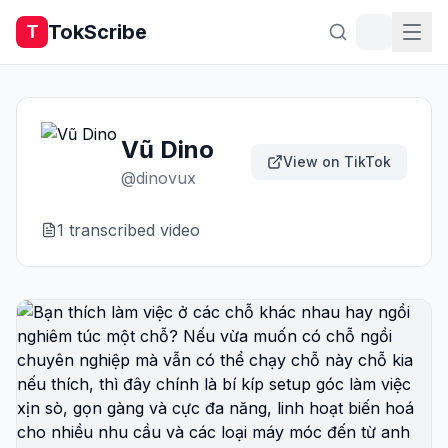
TokScribe
T
Vũ Dino
View on TikTok
@
dinovux
1
transcribed video