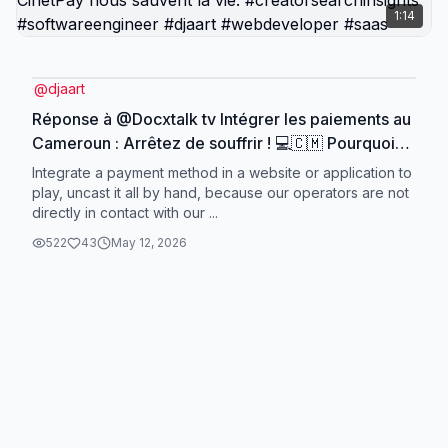
1:14
@
djaart
Réponse à @Docxtalk tv Intégrer les paiements au
Cameroun : Arrêtez de souffrir ! 💻🇨🇲 Pourquoi
c'est si dur d'intégrer OM ou MoMo direct ? Je
Integrate a payment method in a website or application to
vous explique comment les agrégateurs comme
play, uncast it all by hand, because our operators are not
directly in contact with our ...
Campay et CinetPay nous sauvent la vie.
#creatorsearchinsights #softwareengineer #djaart
522
43
May 12, 2026
#webdeveloper #saas