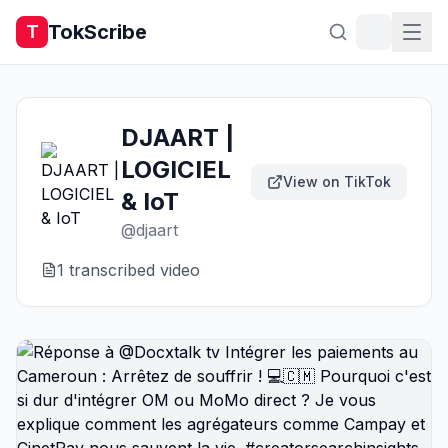
TokScribe
T
DJAART |
LOGICIEL
View on TikTok
& IoT
@
djaart
1
transcribed video