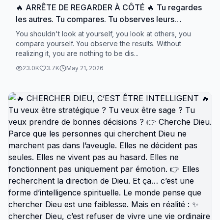
🔥 ARRÊTE DE REGARDER À CÔTÉ 🔥 Tu regardes
les autres. Tu compares. Tu observes leurs
résultats, leur vitesse, leur parcours. Et sans t’en
You shouldn't look at yourself, you look at others, you
rendre compte… 👉 tu es en train de te
compare yourself. You observe the results. Without
realizing it, you are nothing to be dis...
déconnecter de ta propre trajectoire. Mais écoute-
moi bien : Dieu ne t’a pas appelé à copier. 👉 Il t’a
23.0K
3.7K
May 21, 2026
appelé à accomplir. La comparaison vole : ❌ ta
paix ❌ ton focus ❌ ta vision ❌ ton énergie Et
pendant que tu regardes à côté… 👉 tu ralentis ton
propre chemin. Ta mission demande ton attention.
Pas la comparaison. Parce que ce que Dieu a
prévu pour toi ne ressemble pas forcément à ce
qu’Il fait avec quelqu’un d’autre. 📖 « Que chacun
examine ses propres œuvres, et alors il aura sujet
de se glorifier pour lui seul, et non par rapport à
autrui. » — Galates 6:4 Alors reste focus. ✨
Travaille sur toi. ✨ Développe ce que Dieu a mis en
toi. ✨ Marche dans ta propre voie. Ton appel a
besoin de toute ton attention. ⸻ 🚨 ACTION 👉