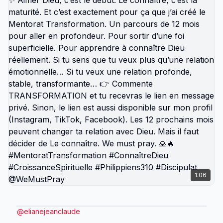
mêmes. ⸻ 🚨 ACTION 👉 Tag quelqu’un qui
doit recommencer à chercher Dieu 👉 Envoie ce
message à une personne qui a besoin de direction
👉 Partage en story si tu choisis de mettre Dieu au
centre de ta vie Ne garde pas ça pour toi. ⸻
We must pray. 🙏🔥 #WeMustPray #ChercheDieu
#Sagesse #Direction #Prière @WeMustPray
1:06
@
elianejeanclaude