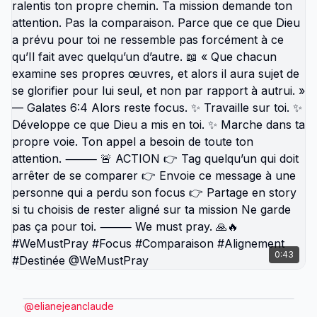
voler : 👉 ta paix 👉 ton alignement 👉 ton futur
⸻ 🚨 ACTION 👉 Tag quelqu’un qui doit
retrouver son focus 👉 Envoie ce message à une
personne dispersée dans cette saison 👉 Partage
en story si tu choisis de protéger ton attention Ne
garde pas ça pour toi. ⸻ We must pray. 🙏🔥
#WeMustPray #Focus #Alignement #Destinée
#Discipline @WeMustPray
0:43
@
elianejeanclaude