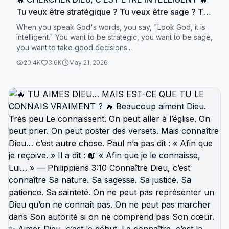
Tu veux être stratégique ? Tu veux être sage ? Tu
veux prendre de bonnes décisions ? 👉 Cherche
When you speak God's words, you say, "Look God, it is
Dieu. Parce que les personnes qui cherchent Dieu
intelligent." You want to be strategic, you want to be sage,
you want to take good decisions...
ne marchent pas dans l’aveugle. Elles ne décident
pas seules. Elles ne vivent pas au hasard. Elles ne
20.4K
3.6K
May 21, 2026
fonctionnent pas uniquement par émotion. 👉 Elles
recherchent la direction de Dieu. Et ça… c’est une
forme d’intelligence spirituelle. Le monde pense
que chercher Dieu est une faiblesse. Mais en
réalité : ✨ chercher Dieu, c’est refuser de vivre une
vie ordinaire pour entrer dans une vie dirigée,
alignée et extraordinaire. 📖 « L’Éternel, du haut
des cieux, regarde les fils de l’homme, pour voir
s’il y a quelqu’un qui soit intelligent, qui cherche
Dieu. » — Psaume 14:2 Et je crois que Dieu parle
de toi. 👉 Oui, toi qui cherches. 👉 Toi qui pries. 👉
Toi qui désires être guidé. Continue. Parce que
ceux qui cherchent Dieu ne restent jamais les