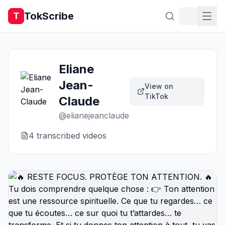
TokScribe
T
Eliane
Jean-
View on
TikTok
Claude
@
elianejeanclaude
4
transcribed video
s