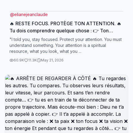
@
elianejeanclaude
🔥 RESTE FOCUS. PROTÈGE TON ATTENTION. 🔥
Tu dois comprendre quelque chose : 👉 Ton
attention est une ressource spirituelle. Ce que tu
"I told you, stay focused. Protect your attention. You must
regardes… ce que tu écoutes… ce sur quoi tu
understand something. Your attention is a spiritual
resource, what you look, what you ...
t’attardes… te transforme. Et si tu donnes ton
attention à tout, tu vas perdre ta direction. Parce
60.9K
11.3K
May 21, 2026
que la distraction n’est jamais neutre. Elle éloigne.
Elle disperse. Elle affaiblit. 👉 Tu ne peux pas
nourrir la distraction et espérer porter une grande
destinée. Ce que tu nourris finit toujours par te
diriger. C’est pour ça que tu dois protéger : ✨ ton
cœur ✨ tes pensées ✨ ton environnement ✨ ce
que tu consommes spirituellement 📖 « Garde ton
cœur plus que toute autre chose, car de lui
viennent les sources de la vie. » — Proverbes 4:23
Alors reste focus. Ne laisse pas les distractions