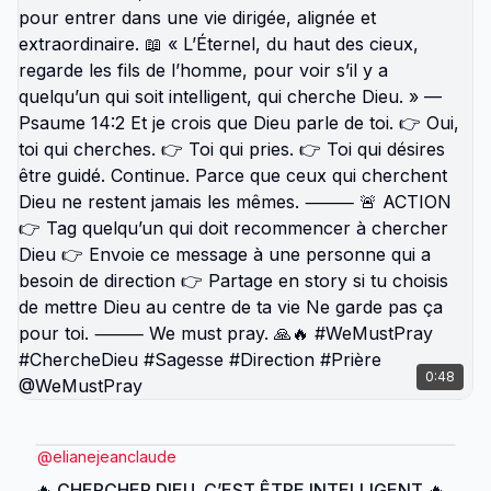
Tag quelqu’un qui doit arrêter de se comparer 👉
Envoie ce message à une personne qui a perdu
son focus 👉 Partage en story si tu choisis de
rester aligné sur ta mission Ne garde pas ça pour
toi. ⸻ We must pray. 🙏🔥 #WeMustPray
#Focus #Comparaison #Alignement #Destinée
@WeMustPray
0:48
@
elianejeanclaude
🔥 CHERCHER DIEU, C’EST ÊTRE INTELLIGENT 🔥