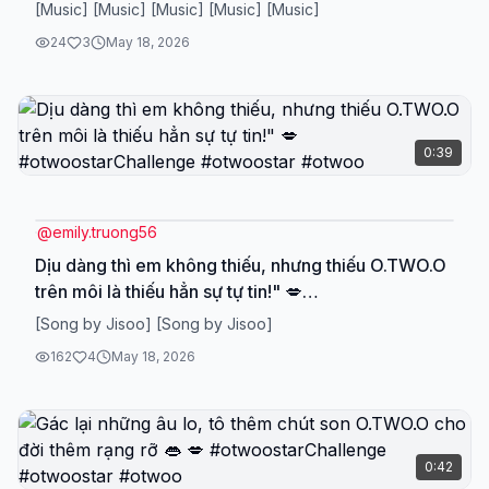
[Music] [Music] [Music] [Music] [Music]
24
3
May 18, 2026
0:39
@
emily.truong56
Dịu dàng thì em không thiếu, nhưng thiếu O.TWO.O
trên môi là thiếu hẳn sự tự tin!" 💋
#otwoostarChallenge #otwoostar #otwoo
[Song by Jisoo] [Song by Jisoo]
162
4
May 18, 2026
0:42