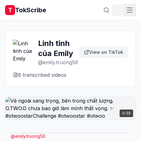
TokScribe
T
Linh tinh
của Emily
View on TikTok
@
emily.truong56
8
transcribed video
s
0:39
@
emily.truong56