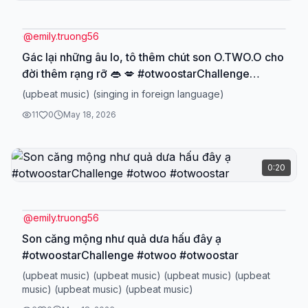
@
emily.truong56
Gác lại những âu lo, tô thêm chút son O.TWO.O cho
đời thêm rạng rỡ 👄 💋 #otwoostarChallenge
#otwoostar #otwoo
(upbeat music) (singing in foreign language)
11
0
May 18, 2026
0:20
@
emily.truong56
Son căng mộng như quả dưa hấu đây ạ
#otwoostarChallenge #otwoo #otwoostar
(upbeat music) (upbeat music) (upbeat music) (upbeat
music) (upbeat music) (upbeat music)