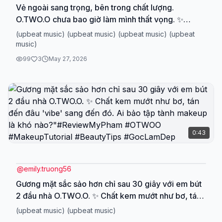
Vẻ ngoài sang trọng, bên trong chất lượng.
O.TWO.O chưa bao giờ làm mình thất vọng. ✨
#otwoostarChallenge #otwoostar #otwoo
(upbeat music) (upbeat music) (upbeat music) (upbeat
music)
99
3
May 27, 2026
0:43
@
emily.truong56
Gương mặt sắc sảo hơn chỉ sau 30 giây với em bút
2 đầu nhà O.TWO.O. ✨ Chất kem mướt như bơ, tán
đến đâu 'vibe' sang đến đó. Ai bảo tập tành
(upbeat music) (upbeat music)
makeup là khó nào?"#ReviewMyPham #OTWOO