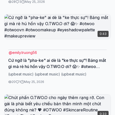
28
3
May 25, 2026
#MakeupTutorial #BeautyTips #GocLamDep
0:43
@
emily.truong56
Cứ ngỡ là "pha-ke" ai dè là "ke thực sự"! Bảng mắt
gì mà rẻ hú hồn vậy O.TWO.O ơi? 😱✨ ⁠#otwoo
#otwoovn #otwoomakeup #eyeshadowpalette
(upbeat music) (upbeat music) (upbeat music)
#makeupreview⁠
20
1
May 25, 2026
0:33