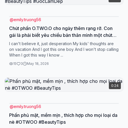
@
emily.truong56
Chút phấn O.TWO.O cho ngày thêm rạng rỡ. Con
gái là phải biết yêu chiều bản thân mình một chút
đúng không nè? 💖 #OTWOO #SkincareRoutine
I can't believe it, just desperation My kids' thoughts are
#BeautyTips #GocLamDep
on vacation And I got this one boy And I won't stop calling
When I got this way I know ...
15
3
May 18, 2026
0:24
@
emily.truong56
Phấn phủ mặt, mềm mịn , thích hợp cho mọi loại da
nè #OTWOO #BeautyTips