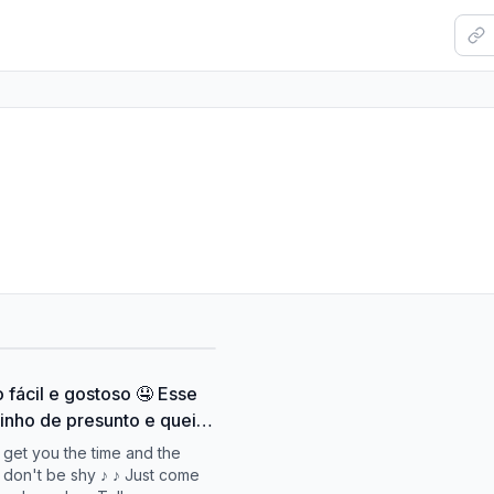
 fácil e gostoso 🤤 Esse
inho de presunto e queijo
2 ingredientes na massa e
 get you the time and the
 delícia! Ingredientes: ☕️
 don't be shy ♪ ♪ Just come