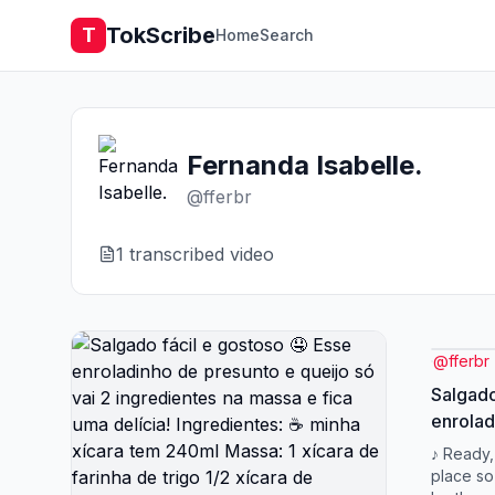
TokScribe
T
Home
Search
Fernanda Isabelle.
@
fferbr
1
transcribed video
@
fferbr
Salgado
enrolad
só vai 
♪ Ready,
fica uma
place so