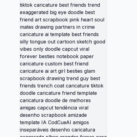
plantil
amistad
mejores
forever
templat
scrapbo
caricat
exagger
friend 
soul ma
crime c
friends
sketch 
capcut 
noteboo
custom 
art gir
drawing
trench 