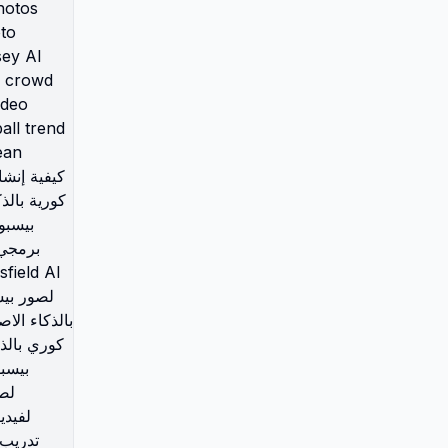
segredo das fotos virais de
beisebol coreano Como criar
vídeos de beisebol coreano com
IA Korean baseball AI trend
tutorial How to make Korean
baseball stadium photos with AI
Viral Korean baseball AI prompt
Korean baseball goddess photo
AI tutorial How to use Higgsfield
AI for baseball photos KBO
broadcast style AI photo tutorial
Korean baseball jersey AI filter
trend Baseball stadium crowd
moment AI effect Free AI video
generator for Korean baseball
trend How to edit photos for
Korean baseball trend كيفية إنشاء
صور بيسبول كورية بالذكاء الاصطناعي
تدريب على اتجاه بيسبول كوري بالذكاء