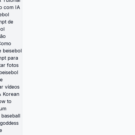
coreano no TikTok Tutorial de
fotos de estádio de beisebol com
IA Prompt viral de beisebol
coreano para IA Como usar
Higgsfield AI para fotos de
beisebol Fotos realistas de
beisebol coreano com IA Tutorial
de filtro de beisebol coreano
com IA Como fazer o trend de
beisebol coreano com sua foto
Prompt de Gemini para fotos de
beisebol coreano Fotos de
transmissão esportiva com IA
coreana Como usar Kling AI para
vídeos de beisebol Tutorial de
copy paste prompt para beisebol
coreano Como editar fotos para
parecer torcedora de beisebol O