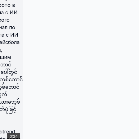
الاصطناعي نص برمجي فيروسي
لبيسبول كوري للذكاء الاصطناعي كيفية
استخدام Higgsfield AI لصور بيسبول
صور بيسبول كورية واقعية بالذكاء
الاصطناعي تدريب على فلتر بيسبول
كوري بالذكاء الاصطناعي كيفية عمل
اتجاه بيسبول كوري بصورتك نص
برمجي لـ Gemini لصور بيسبول كورية
كيفية استخدام Kling AI لفيديوهات
بيسبول تدريب على نسخ ولصق النص
البرمجي لبيسبول كوري Как
создать фото в стиле
корейского бейсбола с ИИ
Виральный тренд корейского
бейсбола на TikTok Туториал
по фото на стадионе бейсбола
с ИИ Промпт для корейского
бейсбола для ИИ Как сделать
0:24
тренд корейского бейсбола с