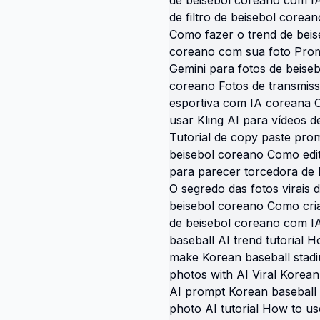
caricature friend template
ura doodle de melhores
capcut tendência viral
o scrapbook amizade
te IA CodCueAI amigos
áveis desenho caricatura
da olhos grandes frases
esenho de melhores
 scrapbook rosa corações
loucas parceiros de
 caricatura tiktok
 soul mates estilo
 rascunho template viral
 forever capcut brasil
ura dois homens melhores
 desenho com frases boas
s apenas arte cartoon
palhaças estilo rascunho