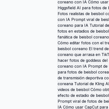
ura exagerada de amigas
A CodCueAI dibujo de
frases para caricatura de
 amigas tendencia tiktok
ura de amigos scrapbook
orazones amigas
eras de locuras
ura dibujo caricatura dos
mejores amigos plantilla
e besties capcut frases
tes para dibujo
ok caricatura con texto
tten amistad tendencia
rosa buenas vibras
inseparables caricatura
illa de pareja caricatura
ok frases partners in
n español dibujo
do cara ojos grandes