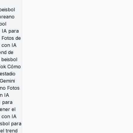
coreano con IA Tendencia viral
de beisbol coreano con IA Filtro
de video de beisbol coreano con
IA Cómo usar Higgsfield AI para
fotos de beisbol Fotos realistas
de beisbol coreano con IA
Prompt viral de beisbol coreano
para IA Tutorial de IA para fotos
en estadios de beisbol Fotos de
fanática de beisbol coreano con
IA Cómo editar fotos con el trend
de beisbol coreano El trend de
beisbol coreano que arrasa en
TikTok Cómo hacer fotos de
goddess del estadio coreano con
IA Prompt de Gemini para fotos
de beisbol coreano Fotos de
transmisión deportiva con IA
coreana Tutorial de Kling AI para