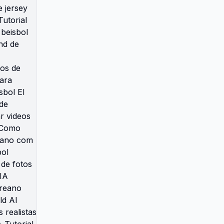
videos de beisbol Cómo obtener
el efecto de estadio de beisbol
con IA Prompt viral de fotos de
beisbol para IA Cómo usar
CapCut para el trend de beisbol
coreano Fotos de jersey de
beisbol coreano con IA Tutorial
de copy paste prompt para
beisbol coreano Cómo hacer el
trend de beisbol con tu foto
Mejores herramientas de IA para
fotos de beisbol Cómo editar
fotos para parecer espectadora
de beisbol El secreto de las fotos
virales de beisbol coreano Cómo
crear videos de beisbol coreano
con IA Como criar fotos de
beisebol coreano com IA
Tendência viral de beisebol