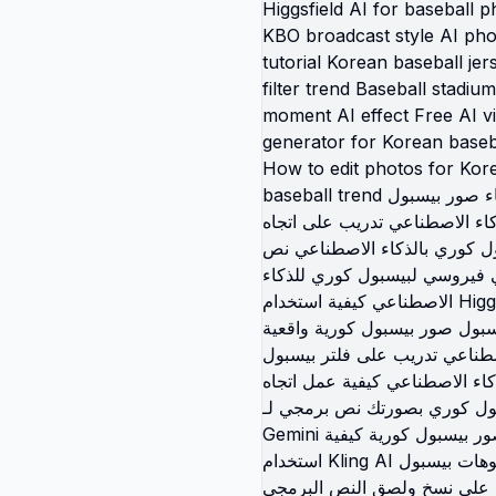
رسم كرتوني مضلل للأصدقاء ا
قالب كاب كات لصحاب ال
سكراب بوك تريند تيك 
كاريكاتير الأصدقاء عبار
لرسوم دودل وردية فن ذكاء 
لصحا карикатура
лучших подруг шаблон
 вирусный тренд тикток
к друзей дудл арт ИИ
AI для лучших друзей
да скрэпбук розовые
 рисунок дружбы
тура преувеличенные
рузья အကောင်းဆုံး
်းများရဲ့ရုပ်ပုံကာရီကက်ချာ
doodle template
င်းအကောင်းဆုံး tiktok viral
ငယ်ချင်းရဲ့ပုံဆွဲစတိုင်
နှလုံးပုံစံသူငယ်ချင်းရဲ့