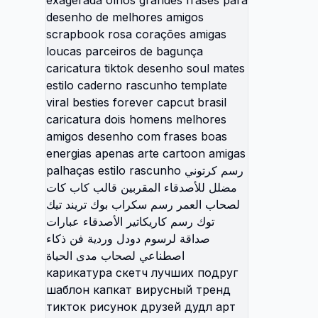
doodle 
caricat
amigas 
desenh
templa
insepar
exagera
para d
amigos
amigas 
bagunça
desenho
caderno
besties
caricat
amigos
energia
amigas 