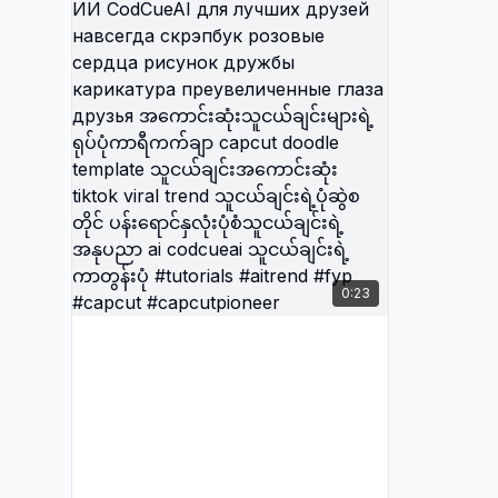
لمقربين
عمر رسم
توك رسم
ات صداقة
اصطناعي
ب مدى الحياة
скетч 
капкат
рисуно
CodCue
навсег
0:23
сердца
карика
глаза д
သူငယ်ချင
capcut 
သူငယ်ချ
trend သူ
ပန်းရောင်