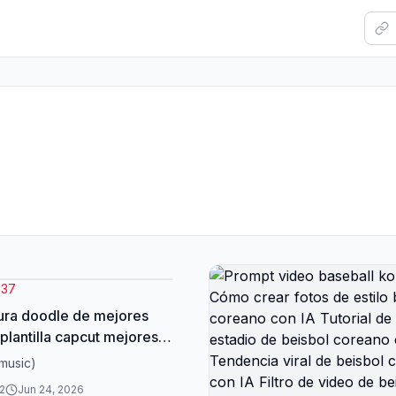
137
ura doodle de mejores
plantilla capcut mejores
caricatura dibujo
music)
ok de besties forever
2
Jun 24, 2026