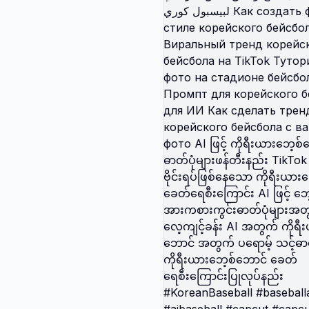
ai codcueai သူငယ်ချင်းရဲ့
ုံ #tutorials #aitrend #fyp
t #capcutpioneer