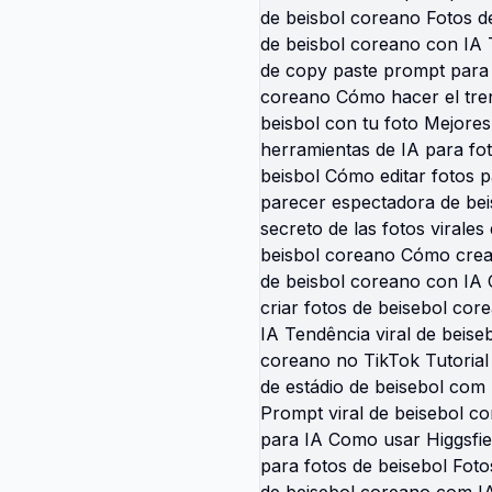
la notebook doodle
 viral trend caricatura
 amigos tiktok besties
 caricature doodle capcut
e codcueai silly friends
ok cartoon viral tiktok
ure best friends trend
ated big eye doodle best
art scrapbook pink heart
tes drawing partners in
aricature ai template best
 silly tongue out cartoon
good vibes only doodle
viral forever besties
k paper caricature
best friend caricature ai
l besties glam scrapbook
 trend guy best friends
coat caricature tiktok