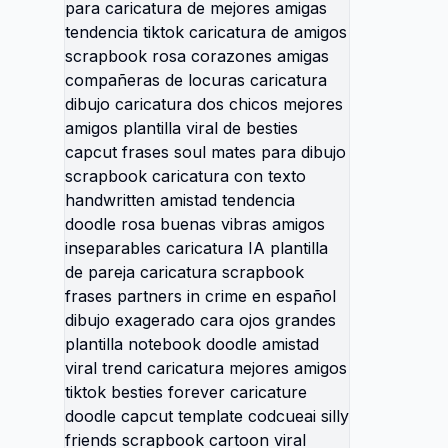
caricat
locas I
amigos 
mejores
caricat
rosa c
compañ
caricat
chicos 
viral d
soul ma
scrapbo
handwri
doodle 
amigos 
IA plant
scrapbo
crime e
exagera