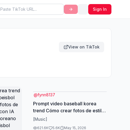
Sign In
View on TikTok
@
fynn8137
Prompt video baseball korea
trend Cómo crear fotos de estilo
beisbol coreano con IA Tutorial
[Music]
de fotos de estadio de beisbol
621.6K
5.6K
May 15, 2026