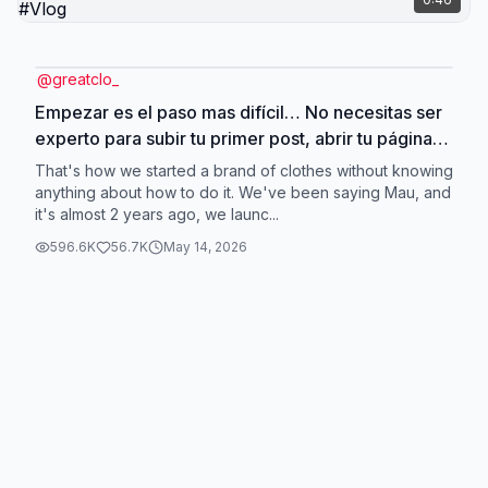
@
greatclo_
Empezar es el paso mas difícil… No necesitas ser
experto para subir tu primer post, abrir tu página
web o lanzar tu primer producto. Después de casi
That's how we started a brand of clothes without knowing
dos años con la marca: el aprendizaje mas grande,
anything about how to do it. We've been saying Mau, and
it's almost 2 years ago, we launc...
es que en el camino iras aprendiendo.
#ropabasica #marcaderopa #emprendedor
596.6K
56.7K
May 14, 2026
#emprendimiento #Vlog