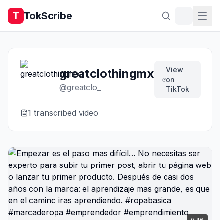
TokScribe
T
View
greatclothingmx
on
@
greatclo_
TikTok
1
transcribed video
0:46