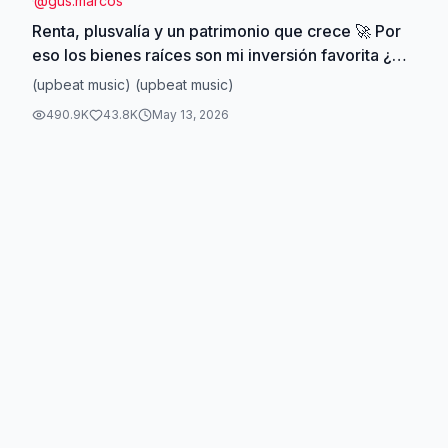
@
gus.marcos
Renta, plusvalía y un patrimonio que crece 🚀 Por
eso los bienes raíces son mi inversión favorita ¿Y
tú, ya estás invirtiendo en tu futuro? 👀 #inversion
(upbeat music) (upbeat music)
#realestate #bienesraices #exito
490.9K
43.8K
May 13, 2026