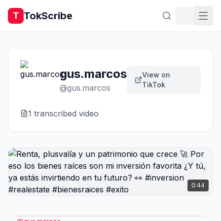
TokScribe
T
gus.marcos
View on
TikTok
@
gus.marcos
1
transcribed video
0:44