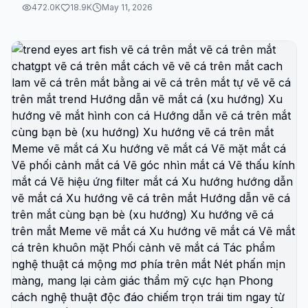
472.0K
18.9K
May 11, 2026
vanesya khi vô tình "lọt vào ống kính" truyền hình
KBO? Video này chính là dành cho bạn để thực
hiện trend bóng chày hàn quốc ai đang cực hot!
Mình sẽ hướng dẫn mọi người cách sử dụng ai
video generator tutorial để biến những bức ảnh tĩnh
thành siêu phẩm ai baseball korea trend. Đây là kỹ
thuật photo to video ai generated tutorial tiên tiến
nhất hiện nay, giúp bạn sở hữu vẻ đẹp của một 야구
장 여신 (nữ thần bóng chày) thực thụ. Trong video
này, mình sẽ giải mã toàn bộ: • Cách lấy baseball ai
prompt chuẩn nhất để tạo hiệu ứng truyền hình trực
tiếp. • Chia sẻ baseball ai prompt korean và
baseball ai video prompt độc quyền giúp nhân vật
tự nhiên, có hồn. • Bí kíp sử dụng ai video
generator free để tối ưu chi phí mà vẫn có chất
lượng 4K. Nếu bạn đang thắc mắc về cách làm
trend bóng chày hàn quốc hay muốn xin korean
baseball ai tutorial text để copy-paste, hãy xem kỹ