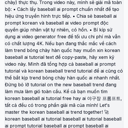
hiện đại, tối giản, mềm mại với gradient màu tinh tế
và ánh sáng cinematic cao cấp, không có chi tiết
gây xao nhãng. Tư thế & tương tác: cả hai hướng
ánh nhìn về nhau, eye contact tự nhiên, dáng ngồi
thư giãn, hơi nghiêng nhẹ về phía trước để tạo cảm
giác kết nối sâu sắc; chiếc bàn ở giữa tạo bố cục
cân đối và điện ảnh. Phiên bản hiện tại chống cằm
trên bàn bằng tư thế tự nhiên, giàu cảm xúc như
đang lắng nghe và hồi tưởng. Trang phục: giữ
nguyên 100% trang phục, kiếu tóc và toàn bộ chi
tiết từ các ảnh đầu vào, không thay đổi, không
thêm phụ kiện hoặc thiết kế mới. Màu sắc & ánh
sáng: tông màu studio hiện đại, cinematic, ánh sáng
mềm cao cấp, màu da tự nhiên, glow nhẹ từ nến tạo
chiều sâu cảm xúc; bóng đổ mềm, tương phản
mượt, highlight tinh tế trên da và tóc. Phong cách:
nhiếp ảnh chuyên nghiệp, tối giản, giàu cảm xúc,
tập trung vào câu chuyện và sự kết nối giữa quá
khứ và hiện tại. Độ chân thực: cực kỳ chân thực như