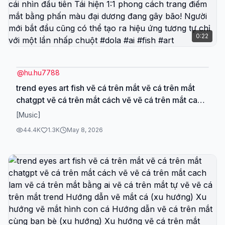
video này. Mình đã tổng hợp cả baseball ai prompt
tutorial và korean baseball trend tutorial để ai cũng
có thể bắt kịp trend bóng chày hàn quốc ai nhanh
0:22
nhất. Đừng bỏ lỡ tutorial on the new baseball trend
đang làm mưa làm gió toàn cầu. Kể cả bạn muốn
tìm korean baseball ai tutorial free hay ai 야구장 프
@
hu.hu7788
롬프트, tất cả đều có trong phần giải mã của mình!
Let's master the korean baseball ai trend together!
trend eyes art fish vẽ cá trên mắt vẽ cá trên mắt
🚀 korean baseball ai tutorial baseball ai tutorial
chatgpt vẽ cá trên mắt cách vẽ vẽ cá trên mắt cach
baseball ai prompt tutorial baseball ai prompt
lam vẽ cá trên mắt bằng ai vẽ cá trên mắt tự vẽ vẽ
[Music]
baseball ai prompt korean baseball ai video
cá trên mắt trend Hướng dẫn vẽ mắt cá (xu hướng)
44.4K
1.3K
May 8, 2026
prompt baseball gemini ai copy paste text prompt
Xu hướng vẽ mắt hình con cá Hướng dẫn vẽ cá trên
ai baseball viral korea ai video generator free ai
mắt cùng bạn bè (xu hướng) Xu hướng vẽ cá trên
video generator tutorial ai video prompt for
mắt Meme vẽ mắt cá Xu hướng vẽ mắt cá Vẽ mặt
baseball photos ai baseball korea trend korean
mắt cá Vẽ phối cảnh mắt cá Vẽ góc nhìn mắt cá Vẽ
baseball ai trend korean baseball trend tutorial
thấu kính mắt cá Vẽ hiệu ứng filter mắt cá Xu hướng
photo to video ai generated tutorial tutorial on the
hướng dẫn vẽ mắt cá Xu hướng vẽ cá trên mắt
new baseball trend korean baseball ai tutorial free
Hướng dẫn vẽ cá trên mắt cùng bạn bè (xu hướng)
korean baseball ai tutorial text korean baseball
Xu hướng vẽ cá trên mắt Meme vẽ mắt cá Xu