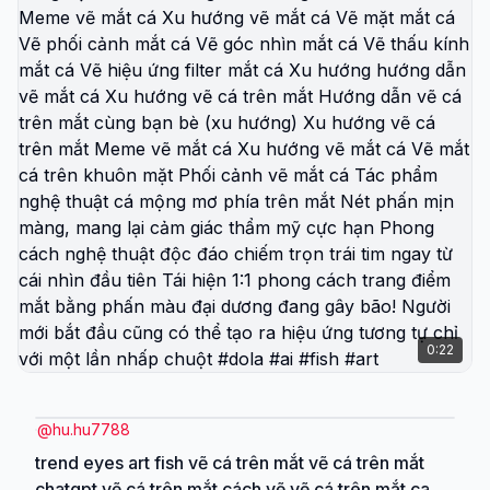
prompt tutorial ai 야구장 프롬프트 야구장 여신
hướng vẽ mắt cá Vẽ mắt cá trên khuôn mặt Phối
vanesya cách làm trend bóng chày hàn quốc trend
cảnh vẽ mắt cá Tác phẩm nghệ thuật cá mộng mơ
bóng chày hàn quốc ai #koreabaseball #aitrend
phía trên mắt Nét phấn mịn màng, mang lại cảm
#koreavibes #dola #ai
giác thẩm mỹ cực hạn Phong cách nghệ thuật độc
đáo chiếm trọn trái tim ngay từ cái nhìn đầu tiên Tái
hiện 1:1 phong cách trang điểm mắt bằng phấn màu
đại dương đang gây bão! Người mới bắt đầu cũng
có thể tạo ra hiệu ứng tương tự chỉ với một lần nhấp
chuột #dola #ai #fish #art
0:22
@
hu.hu7788
trend eyes art fish vẽ cá trên mắt vẽ cá trên mắt
chatgpt vẽ cá trên mắt cách vẽ vẽ cá trên mắt cach