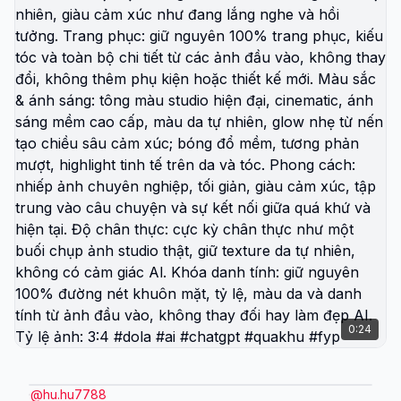
0:24
@
hu.hu7788