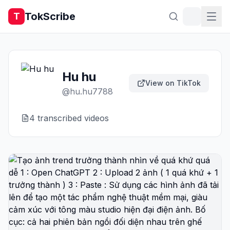
TokScribe
T
Hu hu
View on TikTok
@
hu.hu7788
4
transcribed video
s