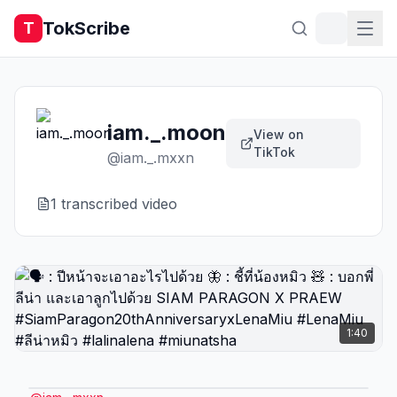
TokScribe
T
iam._.moon
View on
TikTok
@
iam._.mxxn
1
transcribed video
1:40