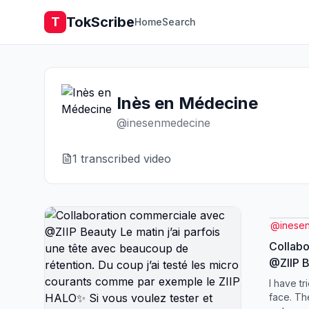
TokScribe
T
Home
Search
Inès en Médecine
@
inesenmedecine
1
transcribed video
@
inese
Collabo
@ZIIP Beauty Le ma
une têt
I have tr
rétentio
face. Th