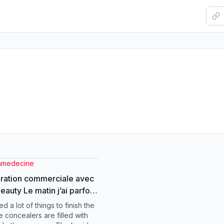
nmedecine
ration commerciale avec
tin j’ai parfois
e avec beaucoup de
ied a lot of things to finish the
n. Du coup j’ai testé les
e concealers are filled with