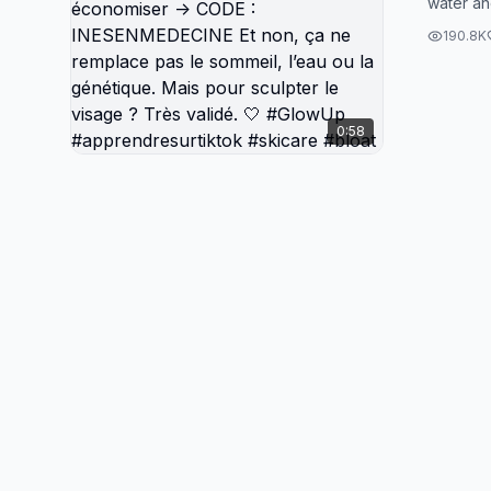
water an
micro 
powder, 
exemple
190.8K
voulez 
CODE :
non, ça
0:58
sommeil
Mais po
Très va
#appren
#bloat