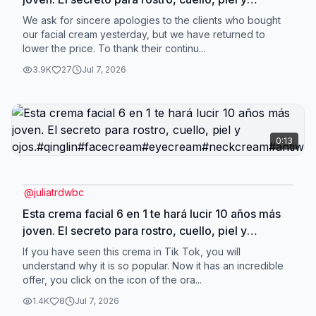
ojos.#qinglin#facecream#eyecream#neckcream#antiw
We ask for sincere apologies to the clients who bought
our facial cream yesterday, but we have returned to
lower the price. To thank their continu...
3.9K
27
Jul 7, 2026
0:13
@
juliatrdwbc
Esta crema facial 6 en 1 te hará lucir 10 años más
joven. El secreto para rostro, cuello, piel y
ojos.#qinglin#facecream#eyecream#neckcream#antiw
If you have seen this crema in Tik Tok, you will
understand why it is so popular. Now it has an incredible
offer, you click on the icon of the ora...
1.4K
8
Jul 7, 2026