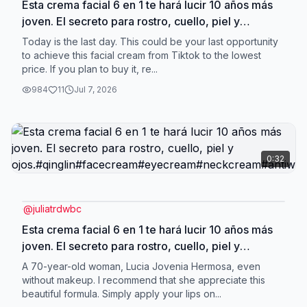
Esta crema facial 6 en 1 te hará lucir 10 años más
joven. El secreto para rostro, cuello, piel y
ojos.#qinglin#facecream#eyecream#neckcream#antiw
Today is the last day. This could be your last opportunity
to achieve this facial cream from Tiktok to the lowest
price. If you plan to buy it, re...
984
11
Jul 7, 2026
0:32
@
juliatrdwbc
Esta crema facial 6 en 1 te hará lucir 10 años más
joven. El secreto para rostro, cuello, piel y
ojos.#qinglin#facecream#eyecream#neckcream#antiw
A 70-year-old woman, Lucia Jovenia Hermosa, even
without makeup. I recommend that she appreciate this
beautiful formula. Simply apply your lips on...