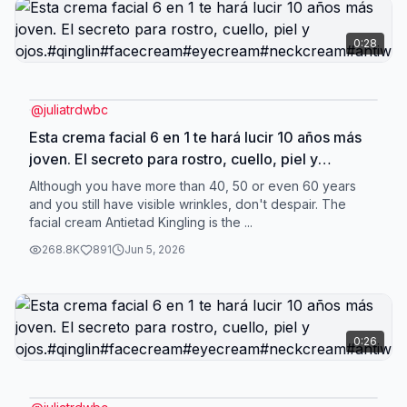
0:28
@
juliatrdwbc
Esta crema facial 6 en 1 te hará lucir 10 años más
joven. El secreto para rostro, cuello, piel y
ojos.#qinglin#facecream#eyecream#neckcream#antiw
Although you have more than 40, 50 or even 60 years
and you still have visible wrinkles, don't despair. The
facial cream Antietad Kingling is the ...
268.8K
891
Jun 5, 2026
0:26