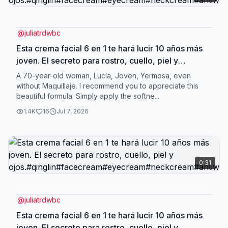
@
juliatrdwbc
Esta crema facial 6 en 1 te hará lucir 10 años más
joven. El secreto para rostro, cuello, piel y
ojos.#qinglin#facecream#eyecream#neckcream#antiw
A 70-year-old woman, Lucía, Joven, Yermosa, even
without Maquillaje. I recommend you to appreciate this
beautiful formula. Simply apply the softne...
1.4K
16
Jul 7, 2026
0:31
@
juliatrdwbc
Esta crema facial 6 en 1 te hará lucir 10 años más
joven. El secreto para rostro, cuello, piel y