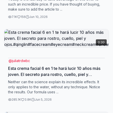
such an incredible price. If you have thought of buying,
make sure to add the article to ...
7.1K
156
Jun 10, 2026
0:30
@
juliatrdwbc
Esta crema facial 6 en 1 te hará lucir 10 años más
joven. El secreto para rostro, cuello, piel y
ojos.#qinglin#facecream#eyecream#neckcream#antiw
Neither can the science explain its incredible effects. It
only applies to the water, without any technique. Notice
the results. Our formula uses ...
285.1K
3.8K
Jun 5, 2026