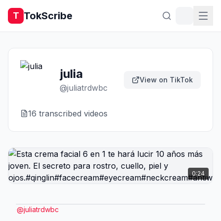
TokScribe
T
julia
View on TikTok
@
juliatrdwbc
16
transcribed video
s
0:24
@
juliatrdwbc