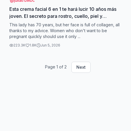
@
juliatrdwbc
Esta crema facial 6 en 1 te hará lucir 10 años más
joven. El secreto para rostro, cuello, piel y
ojos.#qinglin#facecream#eyecream#neckcream#antiw
This lady has 70 years, but her face is full of collagen, all
thanks to my advice. Women who don't want to be
pregnant quickly should use it only ...
223.3K
1.8K
Jun 5, 2026
Page
1
of
2
Next