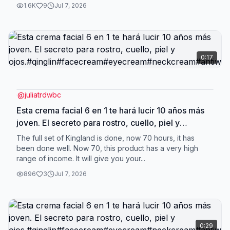
1.6K
9
Jul 7, 2026
0:17
@
juliatrdwbc
Esta crema facial 6 en 1 te hará lucir 10 años más
joven. El secreto para rostro, cuello, piel y
ojos.#qinglin#facecream#eyecream#neckcream#antiw
The full set of Kingland is done, now 70 hours, it has
been done well. Now 70, this product has a very high
range of income. It will give you your...
896
3
Jul 7, 2026
0:29