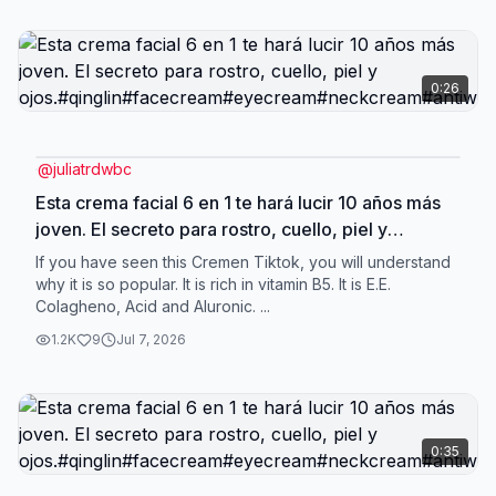
0:26
@
juliatrdwbc
Esta crema facial 6 en 1 te hará lucir 10 años más
joven. El secreto para rostro, cuello, piel y
ojos.#qinglin#facecream#eyecream#neckcream#antiw
If you have seen this Cremen Tiktok, you will understand
why it is so popular. It is rich in vitamin B5. It is E.E.
Colagheno, Acid and Aluronic. ...
1.2K
9
Jul 7, 2026
0:35