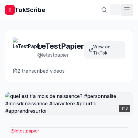
TokScribe
T
LeTestPapier
View on
TikTok
@
letestpapier
2
transcribed video
s
1:13
@
letestpapier