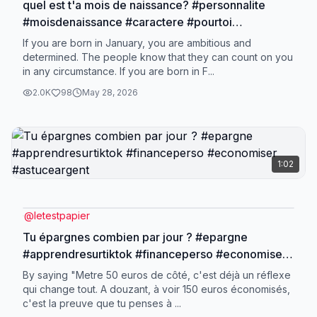
quel est t'a mois de naissance? #personnalite
#moisdenaissance #caractere #pourtoi
#apprendresurtoi
If you are born in January, you are ambitious and
determined. The people know that they can count on you
in any circumstance. If you are born in F...
2.0K
98
May 28, 2026
1:02
@
letestpapier
Tu épargnes combien par jour ? #epargne
#apprendresurtiktok #financeperso #economiser
#astuceargent
By saying "Metre 50 euros de côté, c'est déjà un réflexe
qui change tout. A douzant, à voir 150 euros économisés,
c'est la preuve que tu penses à ...