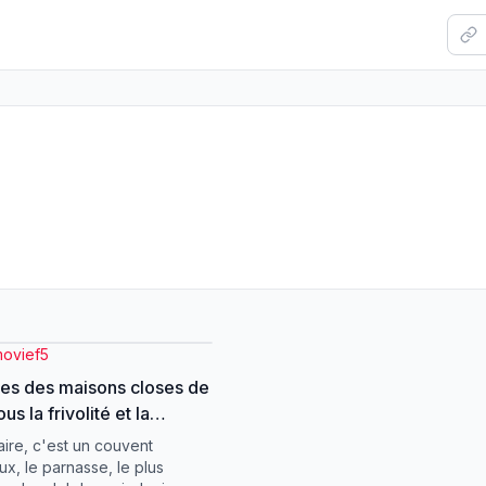
movief5
es des maisons closes de
ous la frivolité et la
e se cachent des fleurs
aire, c'est un couvent
s par
x, le parnasse, le plus