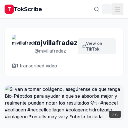
TokScribe
T
mjvillafradez
View on
TikTok
@
mjvillafradez
1
transcribed video
0:25