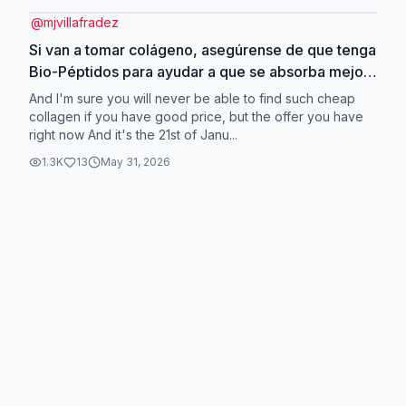
@
mjvillafradez
Si van a tomar colágeno, asegúrense de que tenga
Bio-Péptidos para ayudar a que se absorba mejor
y realmente puedan notar los resultados 🩵✨
And I'm sure you will never be able to find such cheap
#neocel #collagen #neocellcollagen
collagen if you have good price, but the offer you have
right now And it's the 21st of Janu...
#colagenohidrolizado #colageno *results may
vary *oferta limitada
1.3K
13
May 31, 2026