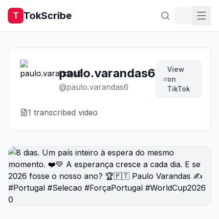
TokScribe
T
View
paulo.varandas6
on
@
paulo.varandas6
TikTok
1
transcribed video
0