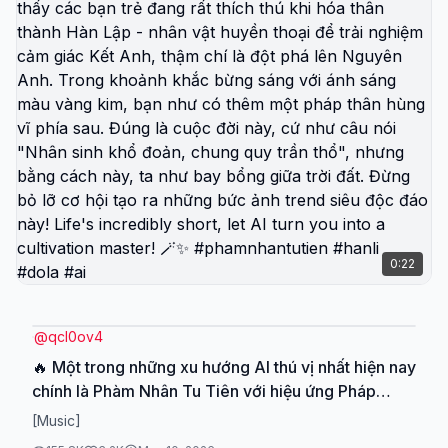
0:22
@
qcl0ov4
🔥 Một trong những xu hướng AI thú vị nhất hiện nay
chính là Phàm Nhân Tu Tiên với hiệu ứng Pháp
Thiên Tượng Địa siêu hoành tráng! Nhìn vào những
[Music]
bức ảnh ngoài trời khi đang leo núi được thêm hiệu