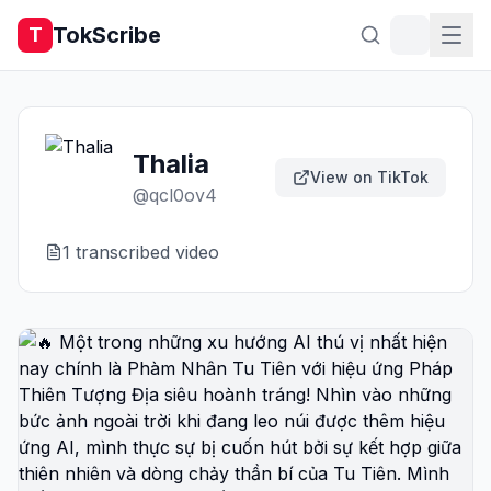
TokScribe
T
Thalia
View on TikTok
@
qcl0ov4
1
transcribed video