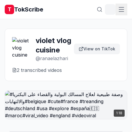
TokScribe
T
violet vlog
cuisine
View on TikTok
@
ranaelazhari
2
transcribed video
s
1:18