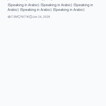
#cute#england #france #treanding #maroc #spain
(Speaking in Arabic) (Speaking in Arabic) (Speaking in
🇪🇸 #deutschland #explore #usa #tiktok_india #
Arabic) (Speaking in Arabic) (Speaking in Arabic)
🇩🇪🇧🇪🇪🇦🇪🇺🇨🇵🇪🇦🇲🇦🇺🇸🇬🇧
7.2M
167.1K
Jun 24, 2026