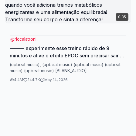
0:35
@
riccalatroni
——— experimente esse treino rápido de 9
minutos e ative o efeito EPOC sem precisar sair de
casa.. A organização dos exercícios é o segredo
(upbeat music), (upbeat music) (upbeat music) (upbeat
pra queimar mais calorias!! 🔂 Estímulo 40
music) (upbeat music) [BLANK_AUDIO]
segundos cada exercício na sequência ⏺️
4.4M
244.7K
May 14, 2026
Descanso 30 segundos ativos entre rounds
Emagrecer é muito mais fácil quando você
adiciona treinos metabólicos energizantes e uma
alimentação equilibrada! Transforme seu corpo e
sinta a diferença!