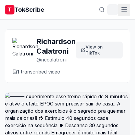
TokScribe
T
Richardson
View on
Calatroni
TikTok
@
riccalatroni
1
transcribed video