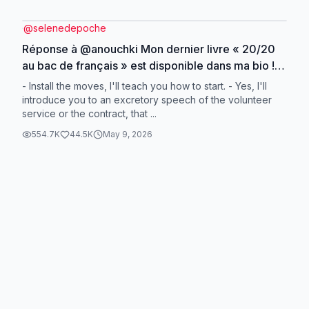
@
selenedepoche
Réponse à @anouchki Mon dernier livre « 20/20
au bac de français » est disponible dans ma bio !
#apprendresurtiktok #lyceen #vocabulaire
- Install the moves, I'll teach you how to start. - Yes, I'll
#revision #bacdefrancais
introduce you to an excretory speech of the volunteer
service or the contract, that ...
554.7K
44.5K
May 9, 2026