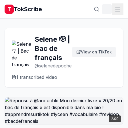
TokScribe
T
Selene 🫡 |
Bac de
View on TikTok
français
@
selenedepoche
1
transcribed video
2:09