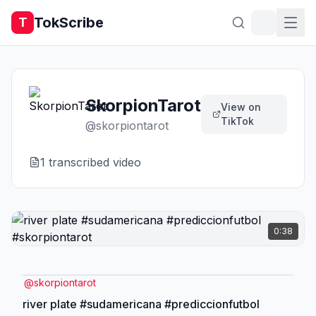
TokScribe
T
SkorpionTarot
View on
TikTok
@
skorpiontarot
1
transcribed video
0:38
@
skorpiontarot
river plate #sudamericana #prediccionfutbol