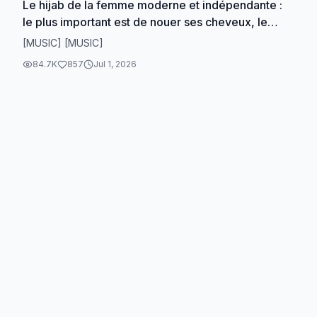
Le hijab de la femme moderne et indépendante :
le plus important est de nouer ses cheveux, le
reste n'est pas obligatoire... !! #voile #polemique
[MUSIC] [MUSIC]
84.7K
857
Jul 1, 2026