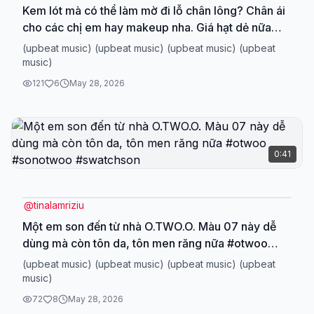
Kem lót mà có thể làm mờ đi lỗ chân lông? Chân ái
cho các chị em hay makeup nha. Giá hạt dẻ nữa
#otwoo #kemlot #kemlototwoo #makeup
(upbeat music) (upbeat music) (upbeat music) (upbeat
music)
121
6
May 28, 2026
0:41
@
tinalamriziu
Một em son đến từ nhà O.TWO.O. Màu 07 này dễ
dùng mà còn tôn da, tôn men răng nữa #otwoo
#sonotwoo #swatchson
(upbeat music) (upbeat music) (upbeat music) (upbeat
music)
72
8
May 28, 2026