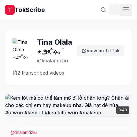
TokScribe
T
Tina Olala
⋆౨ৎ˚⟡˖ ࣪
View on TikTok
@
tinalamriziu
2
transcribed video
s
0:48
@
tinalamriziu