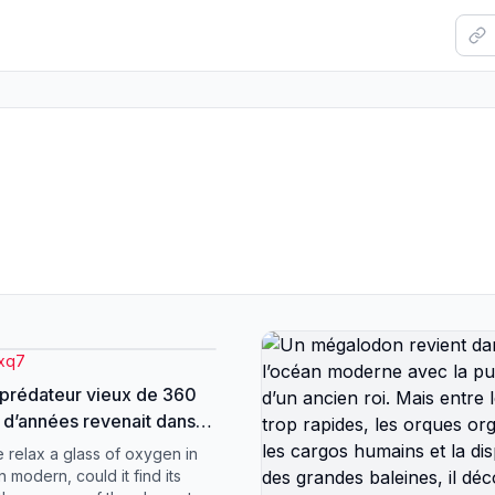
xxq7
n prédateur vieux de 360
s d’années revenait dans
éans modernes ? Le
e relax a glass of oxygen in
osteus possède une
n modern, could it find its