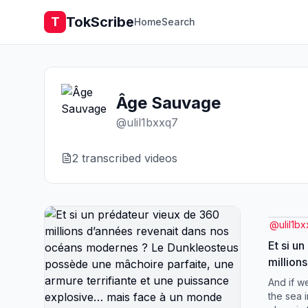
TokScribe
T
Home
Search
Âge Sauvage
@
ulil1bxxq7
2
transcribed video
s
@
ulil1b
Et si u
million
nos oc
And if w
Dunkle
the sea i