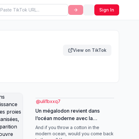
Sign In
View on TikTok
@
ulil1bxxq7
Un mégalodon revient dans
l’océan moderne avec la
puissance d’un ancien roi. Mais
And if you throw a cotton in the
entre les proies trop rapides, les
modern ocean, would you come back