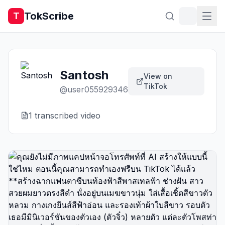
TokScribe
T
Santosh
View on
TikTok
@
user055929346
1
transcribed video