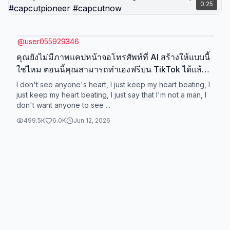
0:25
@
user055929346
คุณยังไม่มีภาพแคปหน้าจอโทรศัพท์ที่ AI สร้างให้แบบนี้
ใช่ไหม ตอนนี้คุณสามารถทำเองฟรีบน TikTok ได้แล้ว
**สร้างฉากแฟนตาซีบนท้องฟ้าสีพาสเทลฟ้า ช่างฝัน
I don't see anyone's heart, I just keep my heart beating, I
สาวสวยผมยาวตรงสีดำ นั่งอยู่บนเมฆขาวนุ่ม ใส่เสื้อเชิ้ตสี
just keep my heart beating, I just say that I'm not a man, I
don't want anyone to see ...
ขาวตัวหลวม กางเกงยีนส์สีฟ้าอ่อน และรองเท้าผ้าใบสี
ขาว รอบตัวเธอมีมินิเวอร์ชันของตัวเอง (ตัวจิ๋ว) หลายตัว
499.5K
6.0K
Jun 12, 2026
แต่ละตัวโพสท่าต่างกัน: นั่ง ยิ้ม คิด โบกมือ และพักผ่อน
บนเมฆ ดวงจันทร์นุ่มนวลและดวงดาวเรืองรองประดับ
พื้นหลัง มีหมอนรูปหัวใจน่ารักอยู่บนเมฆ บรรยากาศล่อง
ลอย แสงนุ่มนวล องค์ประกอบสะอาด สุนทรียศาสตร์น่า
รัก (kawaii) รายละเอียดจัดเต็ม ภาพยนตร์ โลกเมฆ
แฟนตาซี สีพาสเทล อารมณ์ฝัน คุณภาพสูง 8K โฟกัสคม
ใบหน้าสมจริง ระยะชัดลึก พื้นหลังท้องฟ้าเร้นลับ สไตล์
วอลเปเปอร์ TikTok ภาพแนวตั้ง 9:16 (นี่เลยเพื่อน) คู่มือ
ฟิลเตอร์เอฟเฟกต์รูปภาพหน้าจอโทรศัพท์มือถือพร้อม