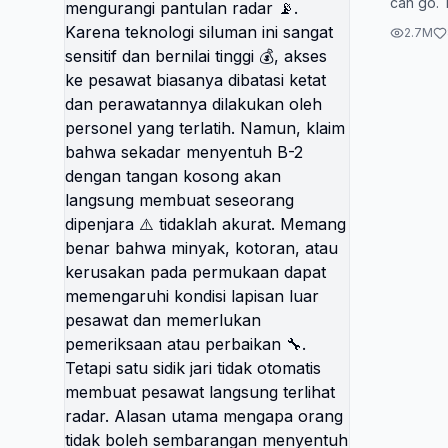
can go. 
memang 
with the
materi
2.7M
control th
mengura
Karena 
sangat s
💰, aks
dibatas
dilakuk
terlati
sekada
tangan 
membua
tidakla
bahwa m
kerusa
dapat 
lapisan
memerl
perbaika