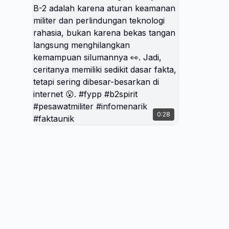
tidak 
langsun
utama 
boleh 
B-2 ada
keamana
perlind
bukan k
langsu
0:28
kemampu
ceritan
fakta, t
besarka
#b2spirit #pesawatmi