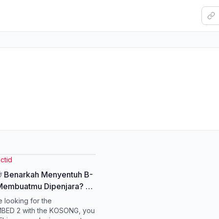
ctid
✋ Benarkah Menyentuh B-
 Membuatmu Dipenjara? 📌
Fakta: Pesawat siluman
e looking for the
p Grumman B-2 Spirit ✈️
ED 2 with the KOSONG, you