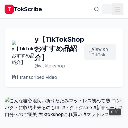
TokScribe
T
y【TikTokShop
おすすめ品紹
View on
TikTok
介】
@
y.tiktokshop
1
transcribed video
0:28