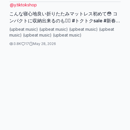
@
y.tiktokshop
こんな寝心地良い折りたたみマットレス初めて😳 コ
ンパクトに収納出来るのも🙆‍♀️ #トクトクsale #新春セ
ール#自分へのご褒美 #tiktokshopこれ買い #マット
(upbeat music) (upbeat music) (upbeat music) (upbeat
レス
music) (upbeat music) (upbeat music)
3.8K
17
May 28, 2026