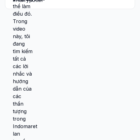
cùng Kim Ji Won trong Indomaret, Gemini
nhắc Indomaret, bộ lọc thần tượng ảnh b
Areng Bae Suzy trong Indomaret 📌 Lưu
video này càng sớm càng tốt, langsung
cobain #gooyounjung #baesuzy #kim
Jiwon #dola #ai