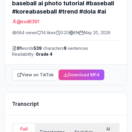
baseball ai photo tutorial #baseball
#koreabaseball #trend #dola #ai
@
svd6391
584
views
14
likes
0:20
EN
May 20, 2026
91
words
539
characters
9
sentences
Readability:
Grade 4
View on TikTok
Download MP4
Transcript
Full
AI
Timestamps
Analytics