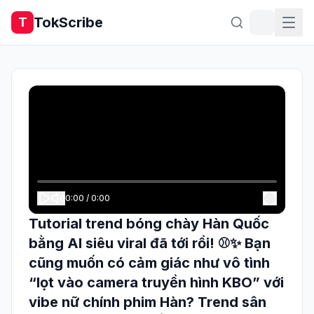
TokScribe
T
0:00
/
0:00
Tutorial trend bóng chày Hàn Quốc
bằng AI siêu viral đã tới rồi! ⚾️✨ Bạn
cũng muốn có cảm giác như vô tình
“lọt vào camera truyền hình KBO” với
vibe nữ chính phim Hàn? Trend sân