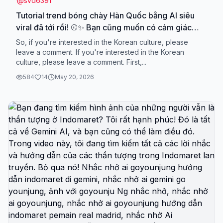
@
svd6391
Tutorial trend bóng chày Hàn Quốc bằng AI siêu
viral đã tới rồi! ⚾️✨ Bạn cũng muốn có cảm giác
như vô tình “lọt vào camera truyền hình KBO” với
So, if you're interested in the Korean culture, please
vibe nữ chính phim Hàn? Trend sân bóng chày Hàn
leave a comment. If you're interested in the Korean
culture, please leave a comment. First,...
Quốc đang phủ sóng TikTok này thật ra chỉ cần
một tấm ảnh là làm được ngay bằng AI! Trong
584
14
May 20, 2026
video này mình sẽ hướng dẫn chi tiết cách biến ảnh
thường thành video sân bóng chày Hàn Quốc siêu
điện ảnh, từ hiệu ứng camera truyền hình trực tiếp
cho tới chuyển động nhân vật tự nhiên như quay
ngoài đời thật. Bạn sẽ biết: • Cách lấy prompt
baseball AI hot nhất hiện nay • Cách tạo hiệu ứng
camera truyền hình sân bóng chày Hàn Quốc • Bí
kíp làm chuyển động tự nhiên như fancam ngoài
đời • Cách dùng công cụ AI miễn phí để xuất video
chất lượng cao • Korean baseball AI tutorial text có
thể copy-paste dùng ngay Dù mới bắt đầu dùng AI
hay đã làm AI video từ trước, bạn cũng có thể bắt