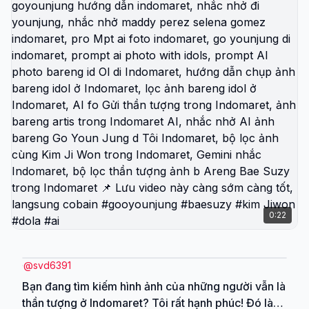
trend này cực nhanh. Gần đây trend “야구장 여신”
(nữ thần sân bóng chày) đang viral khắp TikTok,
chỉ cần lên đúng vibe là video cực dễ lên xu hướng
luôn! 🚀 trend bóng chày hàn quốc trend bóng chày
hàn quốc ai trend bóng chày hàn quốc capcut
trend bóng chày hàn quốc cách làm trend bóng
chày hàn quốc cách làm ảnh trend bóng chày hàn
quốc cách làm video trend bóng chày hàn quốc
tutorial trend bóng chày hàn quốc free trend bóng
chày hàn quốc viral trend bóng chày hàn quốc real
trend bóng chày hàn quốc gemini ai trend bóng
chày hàn quốc prompt trend bóng chày hàn quốc
ai prompt trend bóng chày hàn quốc video ai trend
0:22
bóng chày hàn quốc photo ai trend bóng chày hàn
quốc fan reactions trend bóng chày hàn quốc
crowd reactions trend bóng chày hàn quốc
@
svd6391
aesthetic trend bóng chày hàn quốc vibe trend
Bạn đang tìm kiếm hình ảnh của những người vẫn là
bóng chày hàn quốc cinematic trend bóng chày
thần tượng ở Indomaret? Tôi rất hạnh phúc! Đó là
hàn quốc nữ thần sân bóng trend bóng chày hàn