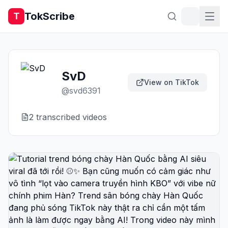
TokScribe
T
SvD
View on TikTok
@
svd6391
2
transcribed video
s