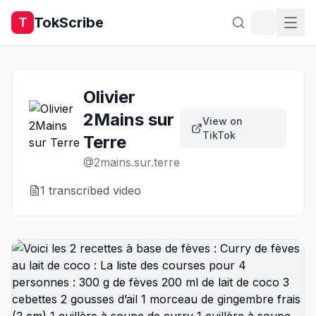
TokScribe
T
Olivier
2Mains sur
View on
TikTok
Terre
@
2mains.sur.terre
1
transcribed video