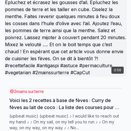
0:56
@
2mains.sur.terre
Voici les 2 recettes à base de fèves : Curry de
fèves au lait de coco : La liste des courses pour 4
personnes : 300 g de fèves 200 ml de lait de coco
(upbeat music) (upbeat music) ♪ I would like to reach out
3 cebettes 2 gousses d’ail 1 morceau de
my hand ♪ ♪ On my sail, on my tell you to run ♪ ♪ On my
way, on my way, on my way ♪ ♪ No...
gingembre frais (2 cm) 1 cuillère à soupe de curry